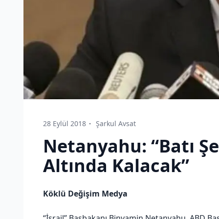
28 Eylül 2018
Şarkul Avsat
Netanyahu: “Batı Ş
Altında Kalacak”
Köklü Değişim Medya
“İsrail” Başbakanı Binyamin Netanyahu, ABD Başk