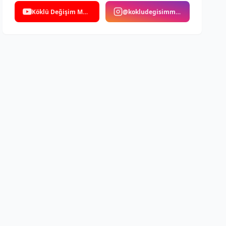
Köklü Değişim Medya
@kokludegisimmedya