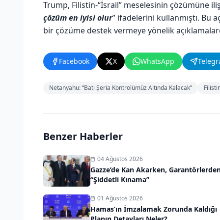
Trump, Filistin-“İsrail” meselesinin çözümüne il
çözüm en iyisi olur
” ifadelerini kullanmıştı. Bu
bir çözüme destek vermeye yönelik açıklamalar
Facebook
X
WhatsApp
Teleg
Netanyahu: “Batı Şeria Kontrolümüz Altında Kalacak”
Filisti
Benzer Haberler
04 Ağustos 2026
Gazze’de Kan Akarken, Garantörlerde
“Şiddetli Kınama”
01 Ağustos 2026
Hamas’ın İmzalamak Zorunda Kaldığı
Planın Detayları Neler?