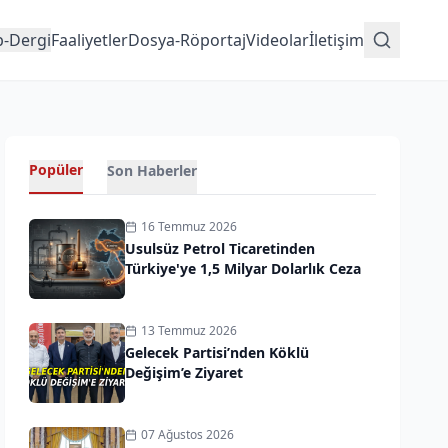
p-Dergi
Faaliyetler
Dosya-Röportaj
Videolar
İletişim
Popüler
Son Haberler
16 Temmuz 2026
Usulsüz Petrol Ticaretinden
Türkiye'ye 1,5 Milyar Dolarlık Ceza
13 Temmuz 2026
Gelecek Partisi’nden Köklü
Değişim’e Ziyaret
07 Ağustos 2026