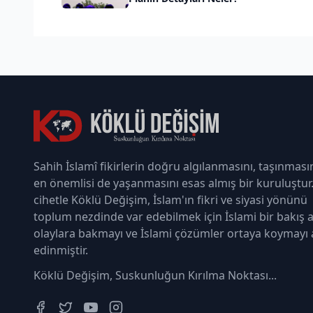
Sahih İslamî fikirlerin doğru algılanmasını, taşınması
en önemlisi de yaşanmasını esas almış bir kuruluştur
cihetle Köklü Değişim, İslam'ın fikri ve siyasi yönünü
toplum nezdinde var edebilmek için İslami bir bakış a
olaylara bakmayı ve İslami çözümler ortaya koymayı
edinmiştir.
Köklü Değişim, Suskunluğun Kırılma Noktası...