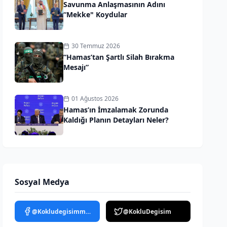
Savunma Anlaşmasının Adını
“Mekke" Koydular
30 Temmuz 2026
“Hamas’tan Şartlı Silah Bırakma
Mesajı”
01 Ağustos 2026
Hamas’ın İmzalamak Zorunda
Kaldığı Planın Detayları Neler?
Sosyal Medya
@Kokludegisimmedya
@KokluDegisim