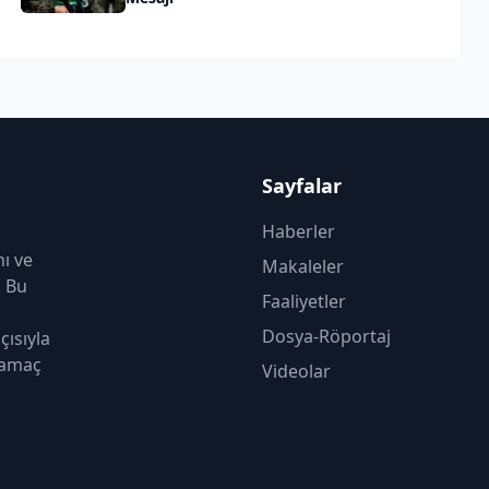
Sayfalar
Haberler
nı ve
Makaleler
. Bu
Faaliyetler
Dosya-Röportaj
çısıyla
 amaç
Videolar