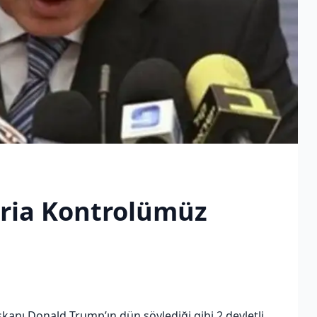
eria Kontrolümüz
anı Donald Trump’ın dün söylediği gibi 2 devletli