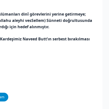
üslümanları dinî görevlerini yerine getirmeye;
alallahu aleyhi vesSellem) Sünneti doğrultusunda
ığı için hedef alınmıştır.
. Kardeşimiz Naveed Butt’ın serbest bırakılması
ram