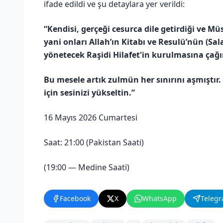
ifade edildi ve şu detaylara yer verildi:
“Kendisi, gerçeği cesurca dile getirdiği ve M
yani onları Allah’ın Kitabı ve Resulü’nün (S
yönetecek Raşidi Hilafet'in kurulmasına çağırd
Bu mesele artık zulmün her sınırını aşmıştır
için sesinizi yükseltin.”
16 Mayıs 2026 Cumartesi
Saat: 21:00 (Pakistan Saati)
(19:00 — Medine Saati)
Facebook
X
WhatsApp
Teleg