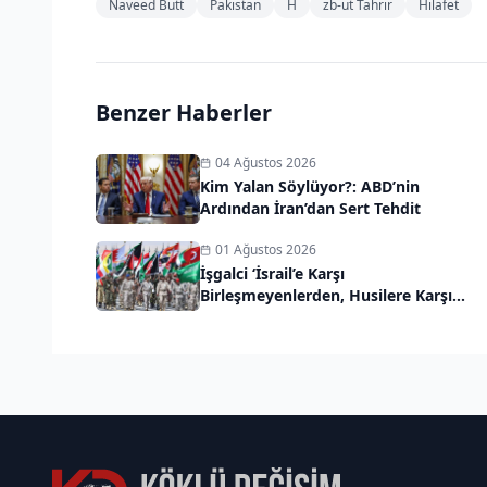
Naveed Butt
Pakistan
H
zb-ut Tahrir
Hilafet
Benzer Haberler
04 Ağustos 2026
Kim Yalan Söylüyor?: ABD’nin
Ardından İran’dan Sert Tehdit
01 Ağustos 2026
İşgalci ‘İsrail’e Karşı
Birleşmeyenlerden, Husilere Karşı
Birleşme Adımı