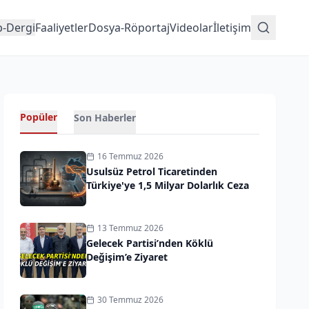
p-Dergi
Faaliyetler
Dosya-Röportaj
Videolar
İletişim
Popüler
Son Haberler
16 Temmuz 2026
Usulsüz Petrol Ticaretinden
Türkiye'ye 1,5 Milyar Dolarlık Ceza
13 Temmuz 2026
Gelecek Partisi’nden Köklü
Değişim’e Ziyaret
30 Temmuz 2026