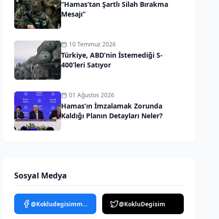
“Hamas’tan Şartlı Silah Bırakma
Mesajı”
10 Temmuz 2026
Türkiye, ABD’nin İstemediği S-
400’leri Satıyor
01 Ağustos 2026
Hamas’ın İmzalamak Zorunda
Kaldığı Planın Detayları Neler?
Sosyal Medya
@Kokludegisimmedya
@KokluDegisim