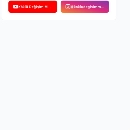
Köklü Değişim Medya
@kokludegisimmedya