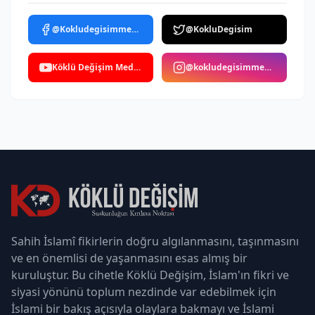
@Kokludegisimmedya
@KokluDegisim
Köklü Değişim Medya
@kokludegisimmedya
Sahih İslamî fikirlerin doğru algılanmasını, taşınmasını
ve en önemlisi de yaşanmasını esas almış bir
kuruluştur. Bu cihetle Köklü Değişim, İslam'ın fikri ve
siyasi yönünü toplum nezdinde var edebilmek için
İslami bir bakış açısıyla olaylara bakmayı ve İslami