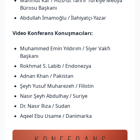
Mahmut Kar / Hizb-ut Tahrir Türkiye Medya
Bürosu Başkanı
Abdullah İmamoğlu / İlahiyatçı-Yazar
Video Konferans Konuşmacıları:
Muhammed Emin Yıldırım / Siyer Vakfı
Başkanı
Rokhmat S. Labib / Endonezya
Adnan Khan / Pakistan
Şeyh Yusuf Muharezeh / Filistin
Nasır Şeyh Abdulhay / Suriye
Dr. Nasır Rıza / Sudan
Aqeel Ebu Usame / Danimarka