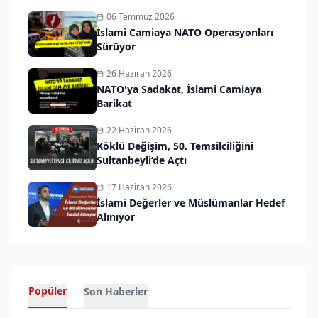
06 Temmuz 2026
İslami Camiaya NATO Operasyonları
Sürüyor
26 Haziran 2026
NATO'ya Sadakat, İslami Camiaya
Barikat
22 Haziran 2026
Köklü Değişim, 50. Temsilciliğini
Sultanbeyli’de Açtı
17 Haziran 2026
İslami Değerler ve Müslümanlar Hedef
Alınıyor
Popüler
Son Haberler