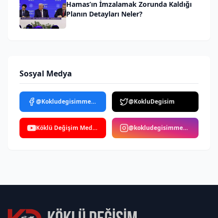
Hamas’ın İmzalamak Zorunda Kaldığı
Planın Detayları Neler?
Sosyal Medya
@Kokludegisimmedya
@KokluDegisim
Köklü Değişim Medya
@kokludegisimmedya