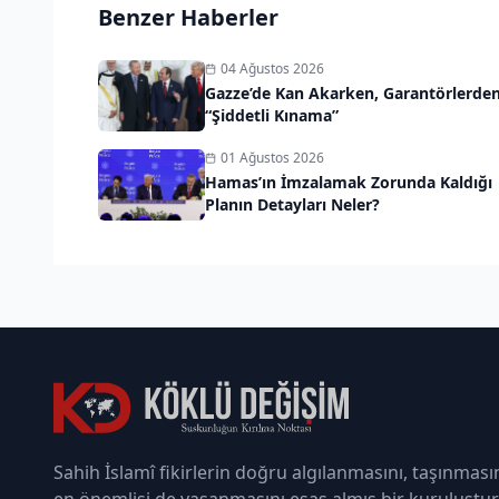
Benzer Haberler
04 Ağustos 2026
Gazze’de Kan Akarken, Garantörlerde
“Şiddetli Kınama”
01 Ağustos 2026
Hamas’ın İmzalamak Zorunda Kaldığı
Planın Detayları Neler?
Sahih İslamî fikirlerin doğru algılanmasını, taşınması