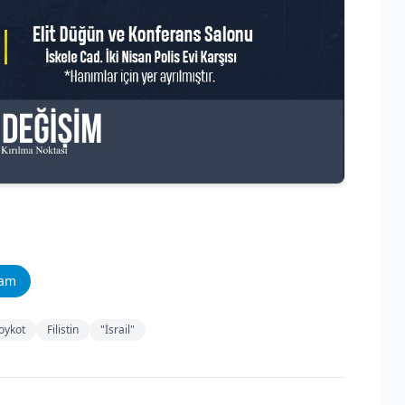
ram
oykot
Filistin
"İsrail"