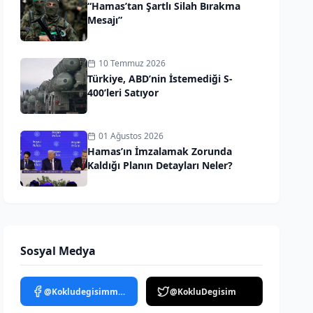
“Hamas’tan Şartlı Silah Bırakma
Mesajı”
10 Temmuz 2026
Türkiye, ABD’nin İstemediği S-
400’leri Satıyor
01 Ağustos 2026
Hamas’ın İmzalamak Zorunda
Kaldığı Planın Detayları Neler?
Sosyal Medya
@Kokludegisimmedya
@KokluDegisim