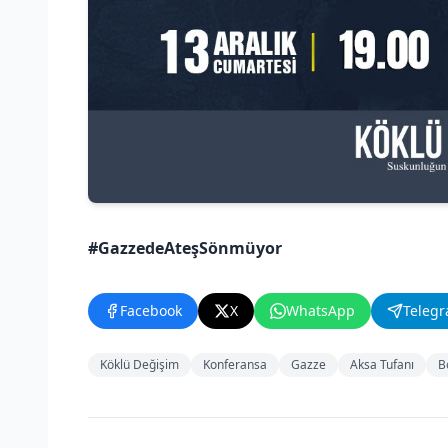
#GazzedeAteşSönmüyor
Facebook
X
WhatsApp
Teleg
Köklü Değişim
Konferansa
Gazze
Aksa Tufanı
B