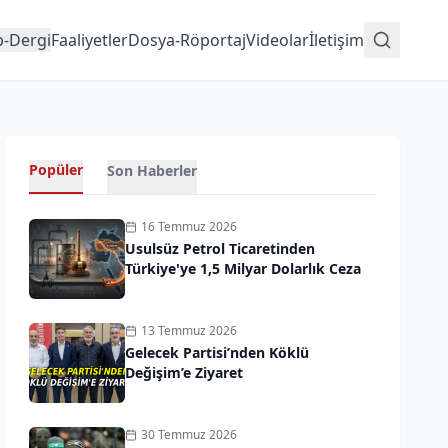
p-Dergi
Faaliyetler
Dosya-Röportaj
Videolar
İletişim
Popüler
Son Haberler
16 Temmuz 2026
Usulsüz Petrol Ticaretinden
Türkiye'ye 1,5 Milyar Dolarlık Ceza
13 Temmuz 2026
Gelecek Partisi’nden Köklü
Değişim’e Ziyaret
30 Temmuz 2026