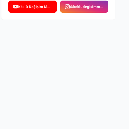
Köklü Değişim Medya
@kokludegisimmedya