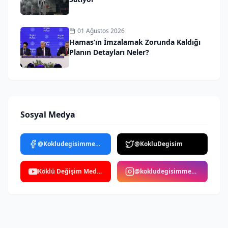
01 Ağustos 2026
Hamas’ın İmzalamak Zorunda Kaldığı
Planın Detayları Neler?
Sosyal Medya
@Kokludegisimmedya
@KokluDegisim
Köklü Değişim Medya
@kokludegisimmedya