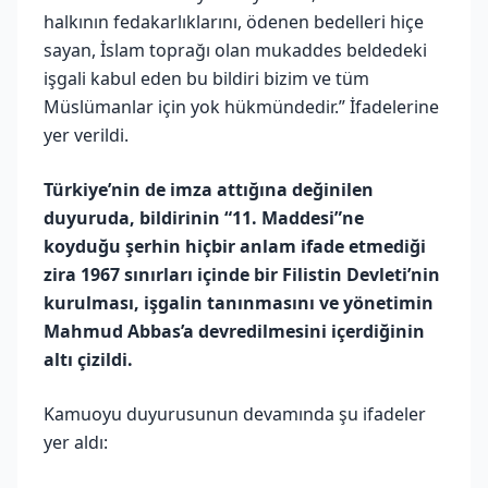
halkının fedakarlıklarını, ödenen bedelleri hiçe
sayan, İslam toprağı olan mukaddes beldedeki
işgali kabul eden bu bildiri bizim ve tüm
Müslümanlar için yok hükmündedir.” İfadelerine
yer verildi.
Türkiye’nin de imza attığına değinilen
duyuruda, bildirinin “11. Maddesi”ne
koyduğu şerhin hiçbir anlam ifade etmediği
zira 1967 sınırları içinde bir Filistin Devleti’nin
kurulması, işgalin tanınmasını ve yönetimin
Mahmud Abbas’a devredilmesini içerdiğinin
altı çizildi.
Kamuoyu duyurusunun devamında şu ifadeler
yer aldı: