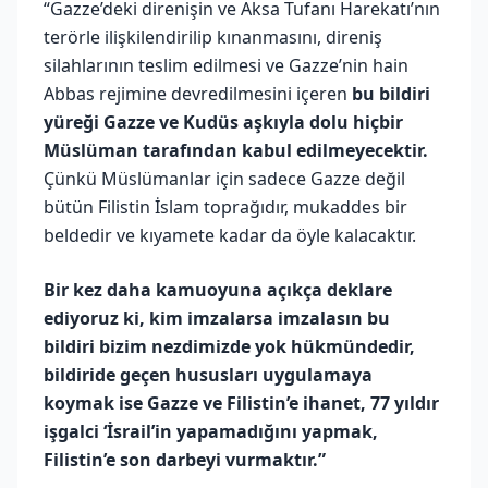
“Gazze’deki direnişin ve Aksa Tufanı Harekatı’nın
terörle ilişkilendirilip kınanmasını, direniş
silahlarının teslim edilmesi ve Gazze’nin hain
Abbas rejimine devredilmesini içeren
bu bildiri
yüreği Gazze ve Kudüs aşkıyla dolu hiçbir
Müslüman tarafından kabul edilmeyecektir.
Çünkü Müslümanlar için sadece Gazze değil
bütün Filistin İslam toprağıdır, mukaddes bir
beldedir ve kıyamete kadar da öyle kalacaktır.
Bir kez daha kamuoyuna açıkça deklare
ediyoruz ki, kim imzalarsa imzalasın bu
bildiri bizim nezdimizde yok hükmündedir,
bildiride geçen hususları uygulamaya
koymak ise Gazze ve Filistin’e ihanet, 77 yıldır
işgalci ‘İsrail’in yapamadığını yapmak,
Filistin’e son darbeyi vurmaktır.”