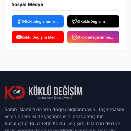
Sosyal Medya
@Kokludegisimmedya
@KokluDegisim
Köklü Değişim Medya
@kokludegisimmedya
Sahih İslamî fikirlerin doğru algılanmasını, taşınmasını
ve en önemlisi de yaşanmasını esas almış bir
kuruluştur. Bu cihetle Köklü Değişim, İslam'ın fikri ve
siyasi yönünü toplum nezdinde var edebilmek için