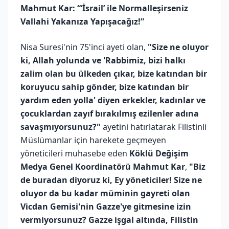
Mahmut Kar: “‘İsrail’ ile Normalleşirseniz
Vallahi Yakanıza Yapışacağız!”
Nisa Suresi'nin 75'inci ayeti olan,
"Size ne oluyor
ki, Allah yolunda ve 'Rabbimiz, bizi halkı
zalim olan bu ülkeden çıkar, bize katından bir
koruyucu sahip gönder, bize katından bir
yardım eden yolla' diyen erkekler, kadınlar ve
çocuklardan zayıf bırakılmış ezilenler adına
savaşmıyorsunuz?"
ayetini hatırlatarak Filistinli
Müslümanlar için harekete geçmeyen
yöneticileri muhasebe eden
Köklü Değişim
Medya Genel Koordinatörü Mahmut Kar
,
"Biz
de buradan diyoruz ki, Ey yöneticiler! Size ne
oluyor da bu kadar müminin gayreti olan
Vicdan Gemisi'nin Gazze'ye gitmesine izin
vermiyorsunuz? Gazze işgal altında, Filistin