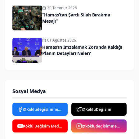
30 Temmuz 2026
“Hamas’tan Şartlı Silah Bırakma
Mesajı”
01 Ağustos 2026
Hamas’ın İmzalamak Zorunda Kaldığı
Planın Detayları Neler?
Sosyal Medya
@Kokludegisimmedya
@KokluDegisim
Köklü Değişim Medya
@kokludegisimmedya