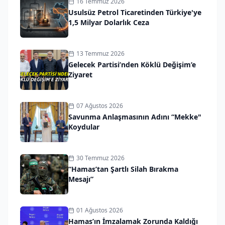
16 Temmuz 2026
Usulsüz Petrol Ticaretinden Türkiye'ye
1,5 Milyar Dolarlık Ceza
13 Temmuz 2026
Gelecek Partisi’nden Köklü Değişim’e
Ziyaret
07 Ağustos 2026
Savunma Anlaşmasının Adını “Mekke"
Koydular
30 Temmuz 2026
“Hamas’tan Şartlı Silah Bırakma
Mesajı”
01 Ağustos 2026
Hamas’ın İmzalamak Zorunda Kaldığı