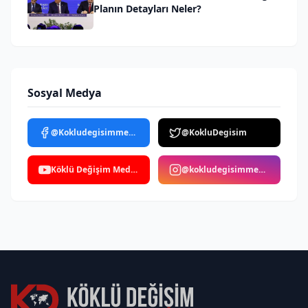
Planın Detayları Neler?
Sosyal Medya
@Kokludegisimmedya
@KokluDegisim
Köklü Değişim Medya
@kokludegisimmedya