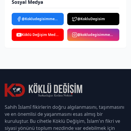
Sosyal Medya
@Kokludegisimmedya
@KokluDegisim
Köklü Değişim Medya
@kokludegisimmedya
Sahih İslamî fikirlerin doğru algılanmasını, taşınmasını
ve en önemlisi de yaşanmasını esas almış bir
kuruluştur. Bu cihetle Köklü Değişim, İslam'ın fikri ve
siyasi yönünü toplum nezdinde var edebilmek için