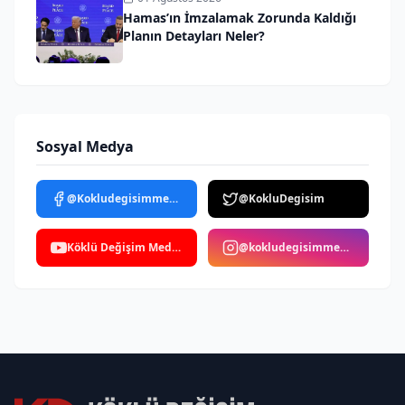
Hamas’ın İmzalamak Zorunda Kaldığı
Planın Detayları Neler?
Sosyal Medya
@Kokludegisimmedya
@KokluDegisim
Köklü Değişim Medya
@kokludegisimmedya