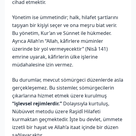
cihad etmektir.
Yönetim ise ümmetindir; halk, hilafet şartlarını
taşıyan bir kişiyi seçer ve ona meşru biat verir.
Bu yönetim, Kur’an ve Sünnet ile hükmeder.
Ayrıca Allah’ın “Allah, kâfirlere müminler
üzerinde bir yol vermeyecektir” (Nisâ 141)
emrine uyarak, kâfirlerin ülke işlerine
müdahalesine izin vermez.
Bu durumlar, mevcut sömürgeci düzenlerde asla
gerçekleşemez. Bu sistemler, sömürgecilerin
çıkarlarına hizmet etmek üzere kurulmuş
“işlevsel rejimlerdir.”
Dolayısıyla kurtuluş,
Nübüvvet metodu üzere Raşidî Hilafeti
kurmaktan geçmektedir. İşte bu devlet, ümmete
izzetli bir hayat ve Allah’a itaat içinde bir düzen
sağlayacaktır.