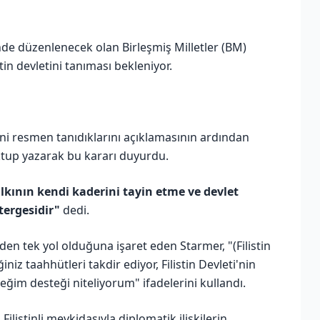
e düzenlenecek olan Birleşmiş Milletler (BM)
stin devletini tanıması bekleniyor.
i'ni resmen tanıdıklarını açıklamasının ardından
ktup yazarak bu kararı duyurdu.
alkının kendi kaderini tayin etme ve devlet
tergesidir"
dedi.
den tek yol olduğuna işaret eden Starmer, "(Filistin
 taahhütleri takdir ediyor, Filistin Devleti'nin
ceğim desteği niteliyorum" ifadelerini kullandı.
Filistinli mevkidaşıyla diplomatik ilişkilerin