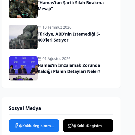
“Hamas’tan Şartlı Silah Bırakma
Mesajı”
10 Temmuz 2026
Türkiye, ABD’nin İstemediği S-
400’leri Satıyor
01 Ağustos 2026
Hamas’ın İmzalamak Zorunda
Kaldığı Planın Detayları Neler?
Sosyal Medya
@Kokludegisimmedya
@KokluDegisim