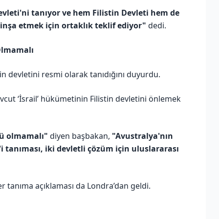
evleti'ni tanıyor ve hem Filistin Devleti hem de
i inşa etmek için ortaklık teklif ediyor"
dedi.
 Olmamalı
n devletini resmi olarak tanıdığını duyurdu.
cut ‘İsrail’ hükümetinin Filistin devletini önlemek
olü olmamalı"
diyen başbakan,
"Avustralya'nın
'i tanıması, iki devletli çözüm için uluslararası
er tanıma açıklaması da Londra’dan geldi.