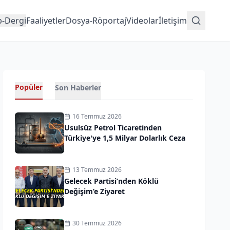
p-Dergi
Faaliyetler
Dosya-Röportaj
Videolar
İletişim
Popüler
Son Haberler
16 Temmuz 2026
Usulsüz Petrol Ticaretinden
Türkiye'ye 1,5 Milyar Dolarlık Ceza
13 Temmuz 2026
Gelecek Partisi’nden Köklü
Değişim’e Ziyaret
30 Temmuz 2026