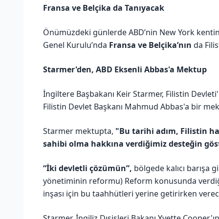
Fransa ve Belçika da Tanıyacak
Önümüzdeki günlerde ABD’nin New York kentind
Genel Kurulu’nda
Fransa ve Belçika’nın
da Fili
Starmer'den, ABD Eksenli Abbas'a Mektup
İngiltere Başbakanı Keir Starmer, Filistin Devlet
Filistin Devlet Başkanı Mahmud Abbas'a bir me
Starmer mektupta,
"Bu tarihi adım, Filistin h
sahibi olma hakkına verdiğimiz desteğin gös
“İki devletli çözümün”,
bölgede kalıcı barışa gi
yönetiminin reformu) Reform konusunda verdiğiniz
inşası için bu taahhütleri yerine getirirken vere
Starmer, İngiliz Dışişleri Bakanı Yvette Cooper'ın 