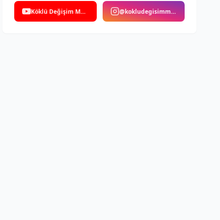
Köklü Değişim Medya
@kokludegisimmedya