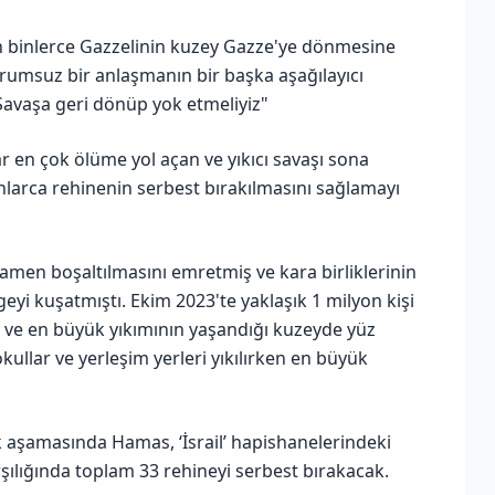
 binlerce Gazzelinin kuzey Gazze'ye dönmesine
sorumsuz bir anlaşmanın bir başka aşağılayıcı
. Savaşa geri dönüp yok etmeliyiz"
r en çok ölüme yol açan ve yıkıcı savaşı sona
onlarca rehinenin serbest bırakılmasını sağlamayı
amamen boşaltılmasını emretmiş ve kara birliklerinin
yi kuşatmıştı. Ekim 2023'te yaklaşık 1 milyon kişi
n ve en büyük yıkımının yaşandığı kuzeyde yüz
okullar ve yerleşim yerleri yıkılırken en büyük
k aşamasında Hamas, ‘İsrail’ hapishanelerindeki
arşılığında toplam 33 rehineyi serbest bırakacak.