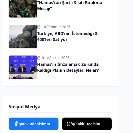
“Hamas’tan Şartlı Silah Bırakma
Mesajı”
10 Temmuz 2026
Türkiye, ABD’nin İstemediği S-
400’leri Satıyor
01 Ağustos 2026
Hamas’ın İmzalamak Zorunda
Kaldığı Planın Detayları Neler?
Sosyal Medya
@Kokludegisimmedya
@KokluDegisim