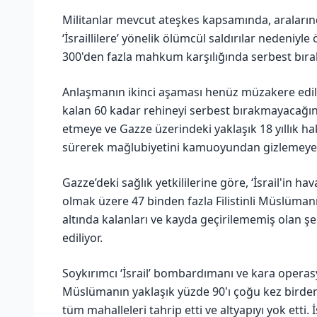
Militanlar mevcut ateşkes kapsamında, araların
‘İsraillilere’ yönelik ölümcül saldırılar nedeniyl
300'den fazla mahkum karşılığında serbest bırak
Anlaşmanın ikinci aşaması henüz müzakere edilm
kalan 60 kadar rehineyi serbest bırakmayacağını
etmeye ve Gazze üzerindeki yaklaşık 18 yıllık ha
sürerek mağlubiyetini kamuoyundan gizlemeye ç
Gazze’deki sağlık yetkililerine göre, ‘İsrail'in h
olmak üzere 47 binden fazla Filistinli Müslüma
altında kalanları ve kayda geçirilememiş olan şe
ediliyor.
Soykırımcı ‘İsrail’ bombardımanı ve kara operas
Müslümanın yaklaşık yüzde 90'ı çoğu kez birden faz
tüm mahalleleri tahrip etti ve altyapıyı yok etti. İ