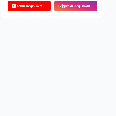
Köklü Değişim Medya
@kokludegisimmedya