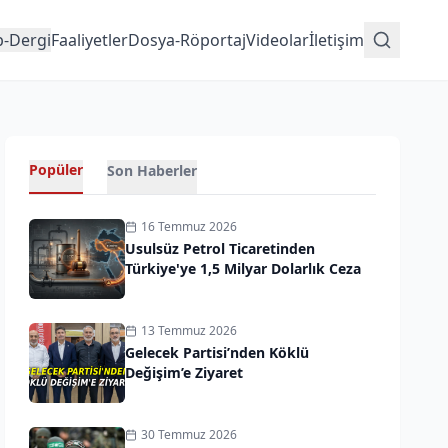
p-Dergi
Faaliyetler
Dosya-Röportaj
Videolar
İletişim
Popüler
Son Haberler
16 Temmuz 2026
Usulsüz Petrol Ticaretinden
Türkiye'ye 1,5 Milyar Dolarlık Ceza
13 Temmuz 2026
Gelecek Partisi’nden Köklü
Değişim’e Ziyaret
30 Temmuz 2026