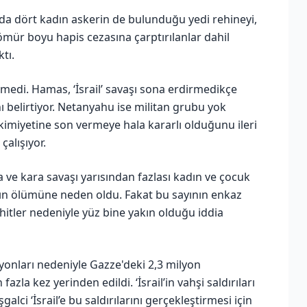
da dört kadın askerin de bulunduğu yedi rehineyi,
e ömür boyu hapis cezasına çarptırılanlar dahil
tı.
edi. Hamas, ‘İsrail’ savaşı sona erdirmedikçe
 belirtiyor. Netanyahu ise militan grubu yok
kimiyetine son vermeye hala kararlı olduğunu ileri
alışıyor.
ava ve kara savaşı yarısından fazlası kadın ve çocuk
nın ölümüne neden oldu. Fakat bu sayının enkaz
hitler nedeniyle yüz bine yakın olduğu iddia
yonları nedeniyle Gazze'deki 2,3 milyon
la kez yerinden edildi. ‘İsrail’in vahşi saldırıları
şgalci ‘İsrail’e bu saldırılarını gerçekleştirmesi için