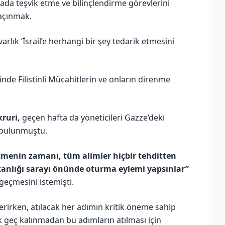
ihada teşvik etme ve bilinçlendirme görevlerini
açınmak.
varlık ‘İsrail’e herhangi bir şey tedarik etmesini
de Filistinli Mücahitlerin ve onların direnme
kruri,
geçen hafta da yöneticileri Gazze’deki
a bulunmuştu.
çmenin zamanı, tüm alimler hiçbir tehditten
anlığı sarayı önünde oturma eylemi yapsınlar”
 geçmesini istemişti.
erirken, atılacak her adımın kritik öneme sahip
k geç kalınmadan bu adımların atılması için