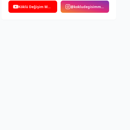
Köklü Değişim Medya
@kokludegisimmedya