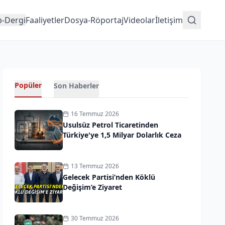
p-Dergi
Faaliyetler
Dosya-Röportaj
Videolar
İletişim
Popüler
Son Haberler
16 Temmuz 2026
Usulsüz Petrol Ticaretinden
Türkiye'ye 1,5 Milyar Dolarlık Ceza
13 Temmuz 2026
Gelecek Partisi’nden Köklü
Değişim’e Ziyaret
30 Temmuz 2026