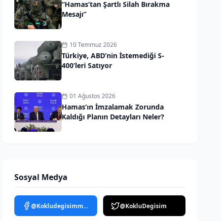
“Hamas’tan Şartlı Silah Bırakma
Mesajı”
10 Temmuz 2026
Türkiye, ABD’nin İstemediği S-
400’leri Satıyor
01 Ağustos 2026
Hamas’ın İmzalamak Zorunda
Kaldığı Planın Detayları Neler?
Sosyal Medya
@Kokludegisimmedya
@KokluDegisim