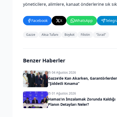
yöneticilere, alimlere, kanaat önderlerine sık sık 
Facebook
X
WhatsApp
Teleg
Gazze
Aksa Tufanı
Boykot
Filistin
"İsrail"
Benzer Haberler
04 Ağustos 2026
Gazze’de Kan Akarken, Garantörlerde
“Şiddetli Kınama”
01 Ağustos 2026
Hamas’ın İmzalamak Zorunda Kaldığı
Planın Detayları Neler?