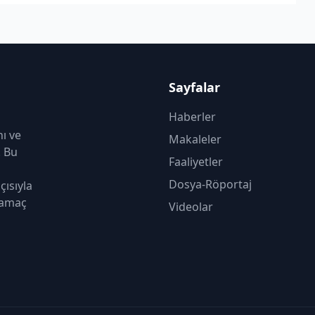
Sayfalar
Haberler
nı ve
Makaleler
. Bu
Faaliyetler
Dosya-Röportaj
çısıyla
 amaç
Videolar