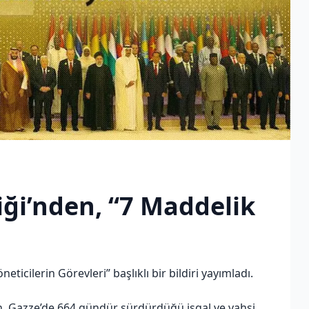
rliği’nden, “7 Maddelik
öneticilerin Görevleri” başlıklı bir bildiri yayımladı.
ın, Gazze’de 664 gündür sürdürdüğü işgal ve vahşi