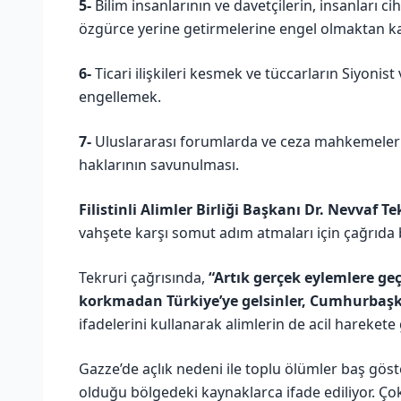
5-
Bilim insanlarının ve davetçilerin, insanları c
özgürce yerine getirmelerine engel olmaktan k
6-
Ticari ilişkileri kesmek ve tüccarların Siyonist 
engellemek.
7-
Uluslararası forumlarda ve ceza mahkemelerin
haklarının savunulması.
Filistinli Alimler Birliği Başkanı Dr. Nevvaf Te
vahşete karşı somut adım atmaları için çağrıd
Tekruri çağrısında,
“Artık gerçek eylemlere ge
korkmadan Türkiye’ye gelsinler, Cumhurbaşk
ifadelerini kullanarak alimlerin de acil harekete
Gazze’de açlık nedeni ile toplu ölümler baş göst
olduğu bölgedeki kaynaklarca ifade ediliyor. Ço