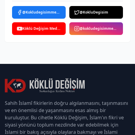
@Kokludegisimmedya
@KokluDegisim
Köklü Değişim Medya
@kokludegisimmedya
Sahih İslamî fikirlerin doğru algılanmasını, taşınmasını
ve en önemlisi de yaşanmasını esas almış bir
kuruluştur. Bu cihetle Köklü Değişim, İslam'ın fikri ve
siyasi yönünü toplum nezdinde var edebilmek için
İslami bir bakış açısıyla olaylara bakmayı ve İslami