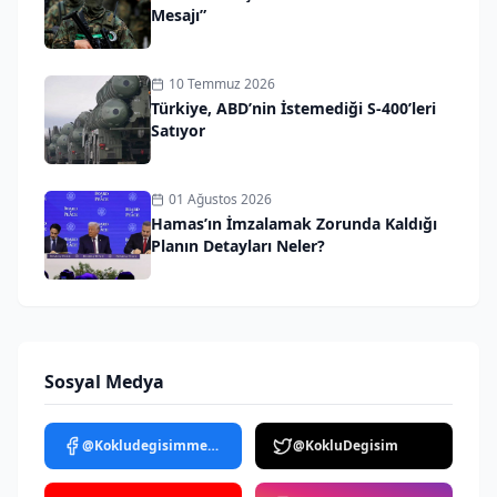
Mesajı”
10 Temmuz 2026
Türkiye, ABD’nin İstemediği S-400’leri
Satıyor
01 Ağustos 2026
Hamas’ın İmzalamak Zorunda Kaldığı
Planın Detayları Neler?
Sosyal Medya
@Kokludegisimmedya
@KokluDegisim