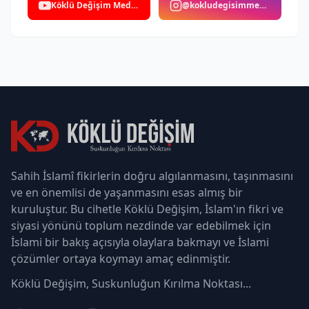
Köklü Değişim Medya
@kokludegisimmedya
Sahih İslamî fikirlerin doğru algılanmasını, taşınmasını
ve en önemlisi de yaşanmasını esas almış bir
kuruluştur. Bu cihetle Köklü Değişim, İslam'ın fikri ve
siyasi yönünü toplum nezdinde var edebilmek için
İslami bir bakış açısıyla olaylara bakmayı ve İslami
çözümler ortaya koymayı amaç edinmiştir.
Köklü Değişim, Suskunluğun Kırılma Noktası...