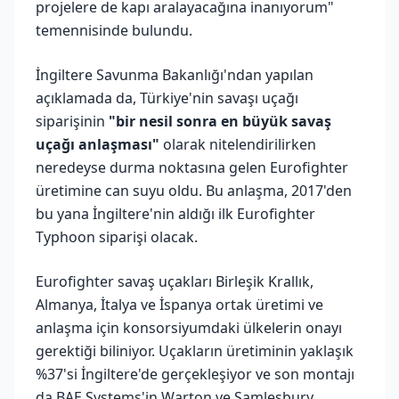
projelere de kapı aralayacağına inanıyorum"
temennisinde bulundu.
İngiltere Savunma Bakanlığı'ndan yapılan
açıklamada da, Türkiye'nin savaşı uçağı
siparişinin
"bir nesil sonra en büyük savaş
uçağı anlaşması"
olarak nitelendirilirken
neredeyse durma noktasına gelen Eurofighter
üretimine can suyu oldu. Bu anlaşma, 2017'den
bu yana İngiltere'nin aldığı ilk Eurofighter
Typhoon siparişi olacak.
Eurofighter savaş uçakları Birleşik Krallık,
Almanya, İtalya ve İspanya ortak üretimi ve
anlaşma için konsorsiyumdaki ülkelerin onayı
gerektiği biliniyor. Uçakların üretiminin yaklaşık
%37'si İngiltere'de gerçekleşiyor ve son montajı
da BAE Systems'in Warton ve Samlesbury