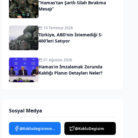
“Hamas’tan Şartlı Silah Bırakma
Mesajı”
10 Temmuz 2026
Türkiye, ABD’nin İstemediği S-
400’leri Satıyor
01 Ağustos 2026
Hamas’ın İmzalamak Zorunda
Kaldığı Planın Detayları Neler?
Sosyal Medya
@Kokludegisimmedya
@KokluDegisim