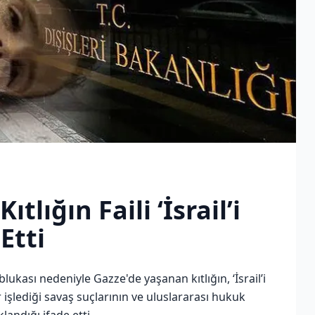
ıtlığın Faili ‘İsrail’i
Etti
e ablukası nedeniyle Gazze'de yaşanan kıtlığın, ‘İsrail’i
işlediği savaş suçlarının ve uluslararası hukuk
landığı ifade etti.