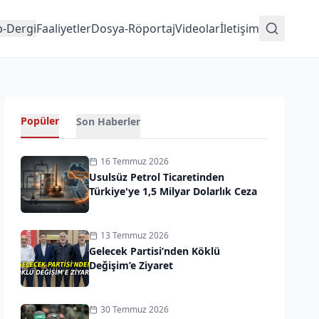
p-Dergi
Faaliyetler
Dosya-Röportaj
Videolar
İletişim
Popüler
Son Haberler
16 Temmuz 2026
Usulsüz Petrol Ticaretinden
Türkiye'ye 1,5 Milyar Dolarlık Ceza
13 Temmuz 2026
Gelecek Partisi’nden Köklü
Değişim’e Ziyaret
30 Temmuz 2026