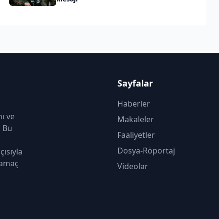
Sayfalar
Haberler
nı ve
Makaleler
. Bu
Faaliyetler
Dosya-Röportaj
çısıyla
 amaç
Videolar