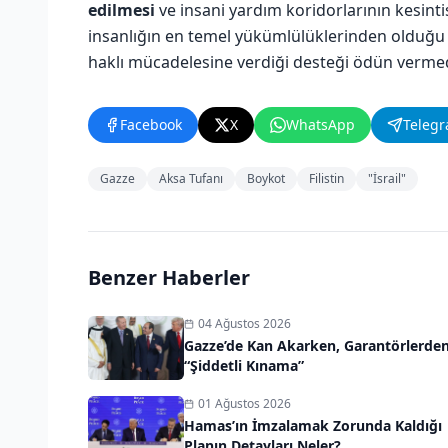
edilmesi
ve insani yardım koridorlarının kesinti
insanlığın en temel yükümlülüklerinden olduğu be
haklı mücadelesine verdiği desteği ödün vermed
Facebook
X
WhatsApp
Teleg
Gazze
Aksa Tufanı
Boykot
Filistin
"İsrail"
Benzer Haberler
04 Ağustos 2026
Gazze’de Kan Akarken, Garantörlerde
“Şiddetli Kınama”
01 Ağustos 2026
Hamas’ın İmzalamak Zorunda Kaldığı
Planın Detayları Neler?