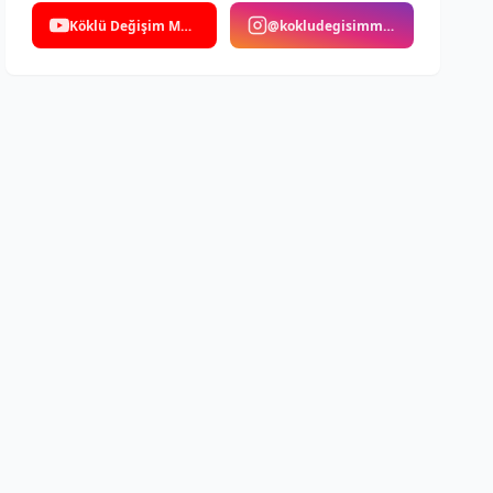
Köklü Değişim Medya
@kokludegisimmedya