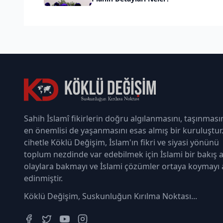
Sahih İslamî fikirlerin doğru algılanmasını, taşınması
en önemlisi de yaşanmasını esas almış bir kuruluştur
cihetle Köklü Değişim, İslam'ın fikri ve siyasi yönünü
toplum nezdinde var edebilmek için İslami bir bakış a
olaylara bakmayı ve İslami çözümler ortaya koymayı
edinmiştir.
Köklü Değişim, Suskunluğun Kırılma Noktası...