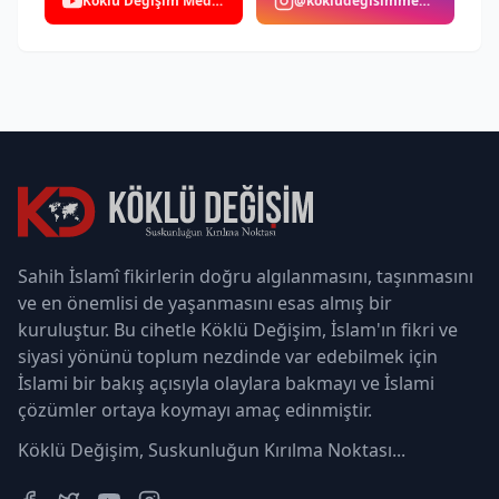
Köklü Değişim Medya
@kokludegisimmedya
Sahih İslamî fikirlerin doğru algılanmasını, taşınmasını
ve en önemlisi de yaşanmasını esas almış bir
kuruluştur. Bu cihetle Köklü Değişim, İslam'ın fikri ve
siyasi yönünü toplum nezdinde var edebilmek için
İslami bir bakış açısıyla olaylara bakmayı ve İslami
çözümler ortaya koymayı amaç edinmiştir.
Köklü Değişim, Suskunluğun Kırılma Noktası...