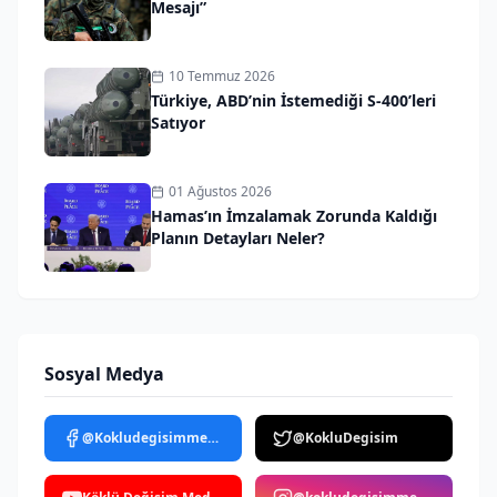
Mesajı”
10 Temmuz 2026
Türkiye, ABD’nin İstemediği S-400’leri
Satıyor
01 Ağustos 2026
Hamas’ın İmzalamak Zorunda Kaldığı
Planın Detayları Neler?
Sosyal Medya
@Kokludegisimmedya
@KokluDegisim