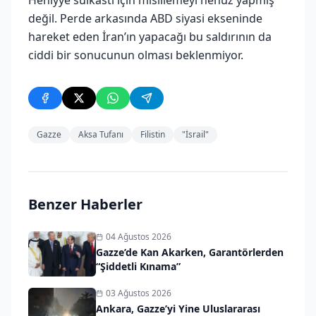
Heniyye suikastı için misillemeyi henüz yapmış
değil. Perde arkasında ABD siyasi ekseninde
hareket eden İran’ın yapacağı bu saldırının da
ciddi bir sonucunun olması beklenmiyor.
Gazze
Aksa Tufanı
Filistin
"İsrail"
Benzer Haberler
04 Ağustos 2026
Gazze’de Kan Akarken, Garantörlerden
“Şiddetli Kınama”
03 Ağustos 2026
Ankara, Gazze’yi Yine Uluslararası