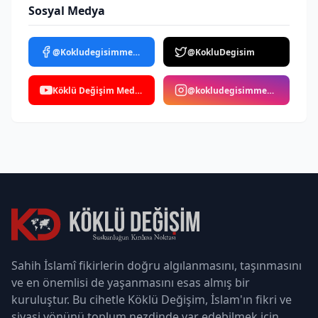
Sosyal Medya
@Kokludegisimmedya
@KokluDegisim
Köklü Değişim Medya
@kokludegisimmedya
Sahih İslamî fikirlerin doğru algılanmasını, taşınmasını
ve en önemlisi de yaşanmasını esas almış bir
kuruluştur. Bu cihetle Köklü Değişim, İslam'ın fikri ve
siyasi yönünü toplum nezdinde var edebilmek için