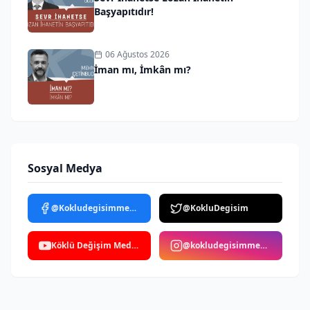
Başyapıtıdır!
06 Ağustos 2026
İman mı, İmkân mı?
Sosyal Medya
@Kokludegisimmedya
@KokluDegisim
Köklü Değişim Medya
@kokludegisimmedya