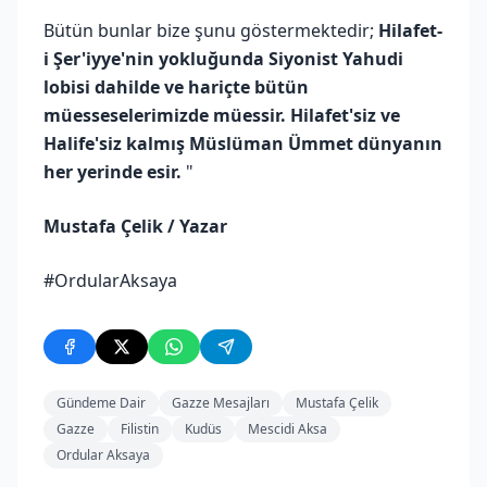
Bütün bunlar bize şunu göstermektedir;
Hilafet-
i Şer'iyye'nin yokluğunda Siyonist Yahudi
lobisi dahilde ve hariçte bütün
müesseselerimizde müessir. Hilafet'siz ve
Halife'siz kalmış Müslüman Ümmet dünyanın
her yerinde esir.
"
Mustafa Çelik / Yazar
#OrdularAksaya
Gündeme Dair
Gazze Mesajları
Mustafa Çelik
Gazze
Filistin
Kudüs
Mescidi Aksa
Ordular Aksaya