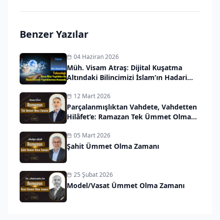
Benzer Yazılar
04 Haziran 2026
Müh. Visam Atraş: Dijital Kuşatma
Altındaki Bilincimizi İslam’ın Hadari
Vizyonuyla Kurtarmalıyız
12 Mart 2026
Parçalanmışlıktan Vahdete, Vahdetten
Hilâfet’e: Ramazan Tek Ümmet Olma
Zamanı
05 Mart 2026
Şahit Ümmet Olma Zamanı
25 Şubat 2026
Model/Vasat Ümmet Olma Zamanı