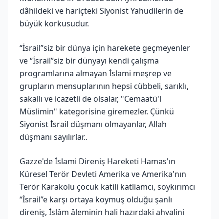
dâhildeki ve hariçteki Siyonist Yahudilerin de
büyük korkusudur.
“İsrail”siz bir dünya için harekete geçmeyenler
ve “İsrail”siz bir dünyayı kendi çalışma
programlarına almayan İslami meşrep ve
grupların mensuplarının hepsi cübbeli, sarıklı,
sakallı ve icazetli de olsalar, "Cemaatü'l
Müslimin" kategorisine giremezler. Çünkü
Siyonist İsrail düşmanı olmayanlar, Allah
düşmanı sayılırlar..
Gazze'de İslami Direniş Hareketi Hamas'ın
Küresel Terör Devleti Amerika ve Amerika'nın
Terör Karakolu çocuk katili katliamcı, soykırımcı
“İsrail”e karşı ortaya koymuş olduğu şanlı
direniş, İslâm âleminin hali hazırdaki ahvalini