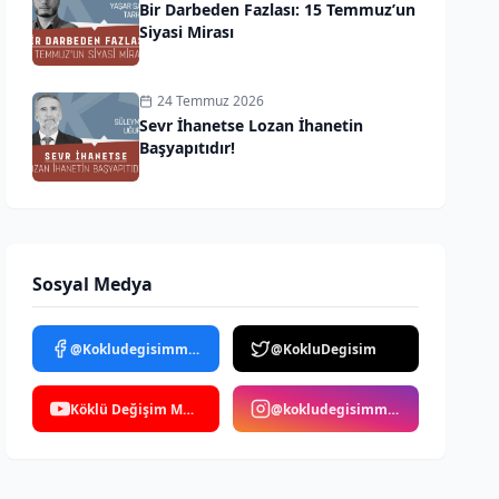
Bir Darbeden Fazlası: 15 Temmuz’un
Siyasi Mirası
24 Temmuz 2026
Sevr İhanetse Lozan İhanetin
Başyapıtıdır!
Sosyal Medya
@Kokludegisimmedya
@KokluDegisim
Köklü Değişim Medya
@kokludegisimmedya