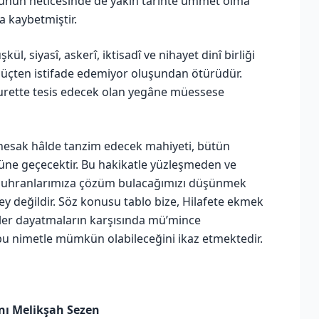
 bunun neticesinde de yakın tarihte ümmet olma
a kaybetmiştir.
siyasî, askerî, iktisadî ve nihayet dinî birliği
 güçten istifade edemiyor oluşundan ötürüdür.
 surette tesis edecek olan yegâne müessese
nesak hâlde tanzim edecek mahiyeti, bütün
 önüne geçecektir. Bu hakikatle yüzleşmeden ve
buhranlarımıza çözüm bulacağımızı düşünmek
ey değildir. Söz konusu tablo bize, Hilafete ekmek
er dayatmaların karşısında mü’mince
bu nimetle mümkün olabileceğini ikaz etmektedir.
nı Melikşah Sezen