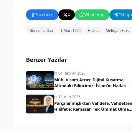
Facebook
X
WhatsApp
Teleg
Gündeme Dair
3 Mart 1924
Hilafet
Melikşah Sezen
Benzer Yazılar
04 Haziran 2026
Müh. Visam Atraş: Dijital Kuşatma
Altındaki Bilincimizi İslam’ın Hadari
Vizyonuyla Kurtarmalıyız
12 Mart 2026
Parçalanmışlıktan Vahdete, Vahdette
Hilâfet’e: Ramazan Tek Ümmet Olma
Zamanı