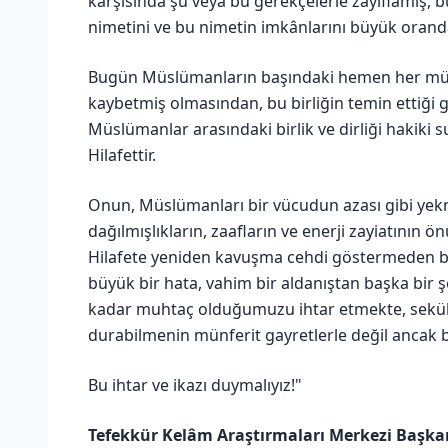
karşısında şu veya bu gerekçelerle zayıflamış,
nimetini ve bu nimetin imkânlarını büyük orand
Bugün Müslümanların başındaki hemen her müşkül, 
kaybetmiş olmasından, bu birliğin temin ettiği
Müslümanlar arasındaki birlik ve dirliği hakiki
Hilafettir.
Onun, Müslümanları bir vücudun azası gibi yek
dağılmışlıkların, zaafların ve enerji zayiatının
Hilafete yeniden kavuşma cehdi göstermeden 
büyük bir hata, vahim bir aldanıştan başka bir ş
kadar muhtaç olduğumuzu ihtar etmekte, sekül
durabilmenin münferit gayretlerle değil ancak 
Bu ihtar ve ikazı duymalıyız!"
Tefekkür Kelâm Araştırmaları Merkezi Başka