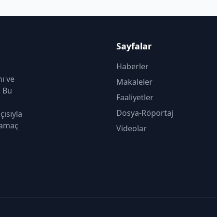
Sayfalar
Haberler
nı ve
Makaleler
. Bu
Faaliyetler
Dosya-Röportaj
çısıyla
 amaç
Videolar