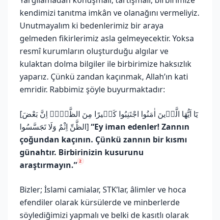
kendimizi tanıtma imkân ve olanağını vermeliyiz.
Unutmayalım ki bedenlerimiz bir araya
gelmeden fikirlerimiz asla gelmeyecektir. Yoksa
resmî kurumların oluşturduğu algılar ve
kulaktan dolma bilgiler ile birbirimize haksızlık
yaparız. Çünkü zandan kaçınmak, Allah’ın kati
emridir. Rabbimiz şöyle buyurmaktadır:
[يَٓا اَيُّهَا الَّذ۪ينَ اٰمَنُوا اجْتَنِبُوا كَث۪يرًا مِنَ الظَّنِّۚ اِنَّ بَعْضَ
الظَّنِّ اِثْمٌ وَلَا تَجَسَّسُوا]
“Ey iman edenler! Zannın
çoğundan kaçının. Çünkü zannın bir kısmı
günahtır. Birbirinizin kusurunu
2
araştırmayın.”
Bizler; İslami camialar, STK’lar, âlimler ve hoca
efendiler olarak kürsülerde ve minberlerde
söylediğimizi yapmalı ve belki de kasıtlı olarak