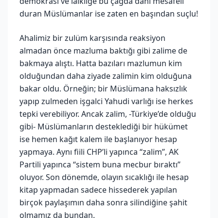
demokrasi ve laikliğe bu çağda dahi mesafeli
duran Müslümanlar ise zaten en başından suçlu!
Ahalimiz bir zulüm karşısında reaksiyon
almadan önce mazluma baktığı gibi zalime de
bakmaya alıştı. Hatta bazıları mazlumun kim
olduğundan daha ziyade zalimin kim olduğuna
bakar oldu. Örneğin; bir Müslümana haksızlık
yapıp zulmeden işgalci Yahudi varlığı ise herkes
tepki verebiliyor. Ancak zalim, -Türkiye’de olduğu
gibi- Müslümanların desteklediği bir hükümet
ise hemen kağıt kalem ile başlanıyor hesap
yapmaya. Aynı fiili CHP’li yapınca “zalim”, AK
Partili yapınca “sistem buna mecbur bıraktı”
oluyor. Son dönemde, olayın sıcaklığı ile hesap
kitap yapmadan sadece hissederek yapılan
birçok paylaşımın daha sonra silindiğine şahit
olmamız da bundan.