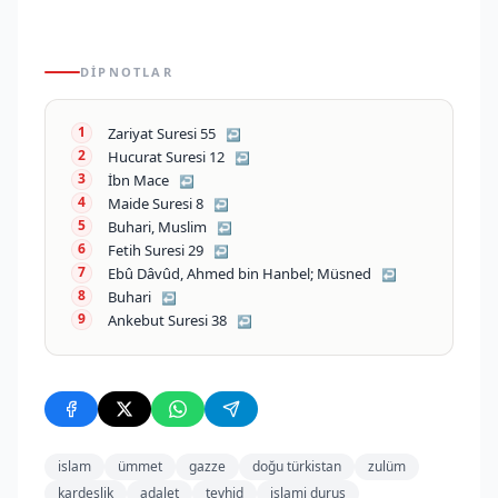
DIPNOTLAR
Zariyat Suresi 55
↩
Hucurat Suresi 12
↩
İbn Mace
↩
Maide Suresi 8
↩
Buhari, Muslim
↩
Fetih Suresi 29
↩
Ebû Dâvûd, Ahmed bin Hanbel; Müsned
↩
Buhari
↩
Ankebut Suresi 38
↩
islam
ümmet
gazze
doğu türkistan
zulüm
kardeşlik
adalet
tevhid
islami duruş