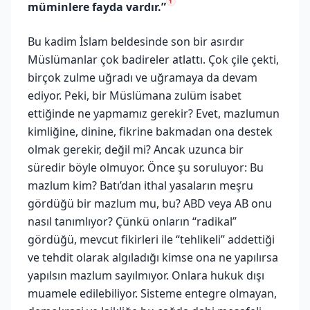
1
müminlere fayda vardır.”
Bu kadim İslam beldesinde son bir asırdır
Müslümanlar çok badireler atlattı. Çok çile çekti,
birçok zulme uğradı ve uğramaya da devam
ediyor. Peki, bir Müslümana zulüm isabet
ettiğinde ne yapmamız gerekir? Evet, mazlumun
kimliğine, dinine, fikrine bakmadan ona destek
olmak gerekir, değil mi? Ancak uzunca bir
süredir böyle olmuyor. Önce şu soruluyor: Bu
mazlum kim? Batı’dan ithal yasaların meşru
gördüğü bir mazlum mu, bu? ABD veya AB onu
nasıl tanımlıyor? Çünkü onların “radikal”
gördüğü, mevcut fikirleri ile “tehlikeli” addettiği
ve tehdit olarak algıladığı kimse ona ne yapılırsa
yapılsın mazlum sayılmıyor. Onlara hukuk dışı
muamele edilebiliyor. Sisteme entegre olmayan,