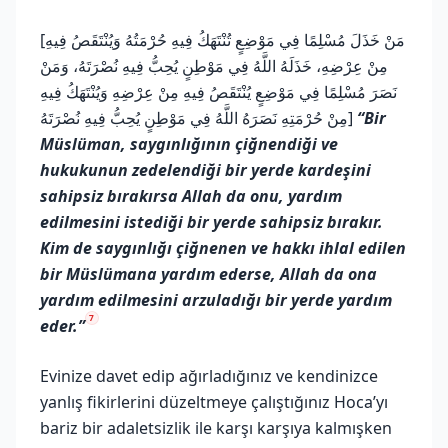
[مَنْ خَذَلَ مُسْلِمًا فِي مَوْضِعٍ تُنْتَهَكُ فِيهِ حُرْمَتُهُ وَيُنْتَقَصُ فِيهِ
مِنْ عِرْضِهِ، خَذَلَهُ اللَّهُ فِي مَوْطِنٍ يُحِبُّ فِيهِ نُصْرَتَهُ، وَمَنْ
نَصَرَ مُسْلِمًا فِي مَوْضِعٍ يُنْتَقَصُ فِيهِ مِنْ عِرْضِهِ وَيُنْتَهَكُ فِيهِ
مِنْ حُرْمَتِهِ نَصَرَهُ اللَّهُ فِي مَوْطِنٍ يُحِبُّ فِيهِ نُصْرَتَهُ]
“Bir
Müslüman, saygınlığının çiğnendiği ve
hukukunun zedelendiği bir yerde kardeşini
sahipsiz bırakırsa Allah da onu, yardım
edilmesini istediği bir yerde sahipsiz bırakır.
Kim de saygınlığı çiğnenen ve hakkı ihlal edilen
bir Müslümana yardım ederse, Allah da ona
yardım edilmesini arzuladığı bir yerde yardım
7
eder.”
Evinize davet edip ağırladığınız ve kendinizce
yanlış fikirlerini düzeltmeye çalıştığınız Hoca’yı
bariz bir adaletsizlik ile karşı karşıya kalmışken