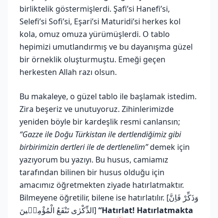
birliktelik göstermişlerdi. Şafi’si Hanefi’si,
Selefi’si Sofi’si, Eşari’si Maturidi’si herkes kol
kola, omuz omuza yürümüşlerdi. O tablo
hepimizi umutlandırmış ve bu dayanışma güzel
bir örneklik oluşturmuştu. Emeği geçen
herkesten Allah razı olsun.
Bu makaleye, o güzel tablo ile başlamak istedim.
Zira beşeriz ve unutuyoruz. Zihinlerimizde
yeniden böyle bir kardeşlik resmi canlansın;
“Gazze ile Doğu Türkistan ile dertlendiğimiz gibi
birbirimizin dertleri ile de dertlenelim”
demek için
yazıyorum bu yazıyı. Bu husus, camiamız
tarafından bilinen bir husus olduğu için
amacımız öğretmekten ziyade hatırlatmaktır.
Bilmeyene öğretilir, bilene ise hatırlatılır. [وَذَكِّرْ فَاِنَّ
الذِّكْرٰى تَنْفَعُ الْمُؤْمِن۪ينَ]
“Hatırlat! Hatırlatmakta