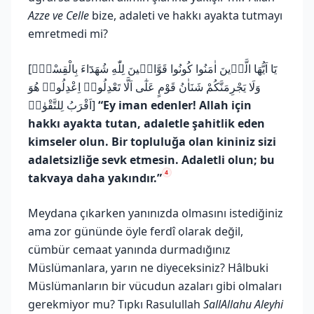
Azze ve Celle
bize, adaleti ve hakkı ayakta tutmayı
emretmedi mi?
[يَٓا اَيُّهَا الَّذ۪ينَ اٰمَنُوا كُونُوا قَوَّام۪ينَ لِلّٰهِ شُهَدَٓاءَ بِالْقِسْطِۘ
وَلَا يَجْرِمَنَّكُمْ شَنَاٰنُ قَوْمٍ عَلٰٓى اَلَّا تَعْدِلُواۜ اِعْدِلُوا۠ هُوَ
اَقْرَبُ لِلتَّقْوٰىۘ]
“Ey iman edenler! Allah için
hakkı ayakta tutan, adaletle şahitlik eden
kimseler olun. Bir topluluğa olan kininiz sizi
adaletsizliğe sevk etmesin. Adaletli olun; bu
4
takvaya daha yakındır.”
Meydana çıkarken yanınızda olmasını istediğiniz
ama zor gününde öyle ferdî olarak değil,
cümbür cemaat yanında durmadığınız
Müslümanlara, yarın ne diyeceksiniz? Hâlbuki
Müslümanların bir vücudun azaları gibi olmaları
gerekmiyor mu? Tıpkı Rasulullah
SallAllahu Aleyhi