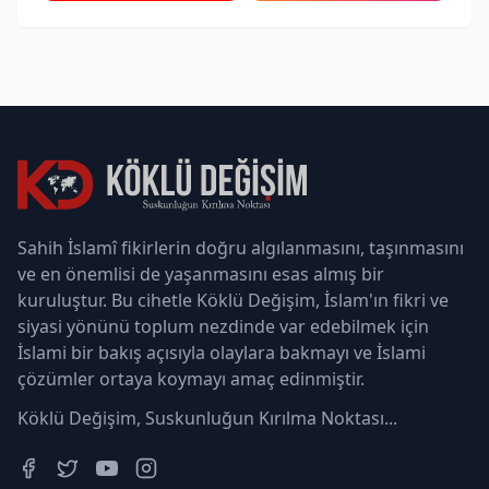
Sahih İslamî fikirlerin doğru algılanmasını, taşınmasını
ve en önemlisi de yaşanmasını esas almış bir
kuruluştur. Bu cihetle Köklü Değişim, İslam'ın fikri ve
siyasi yönünü toplum nezdinde var edebilmek için
İslami bir bakış açısıyla olaylara bakmayı ve İslami
çözümler ortaya koymayı amaç edinmiştir.
Köklü Değişim, Suskunluğun Kırılma Noktası...