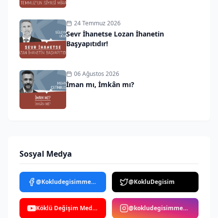
24 Temmuz 2026
Sevr İhanetse Lozan İhanetin
Başyapıtıdır!
06 Ağustos 2026
İman mı, İmkân mı?
Sosyal Medya
@Kokludegisimmedya
@KokluDegisim
Köklü Değişim Medya
@kokludegisimmedya