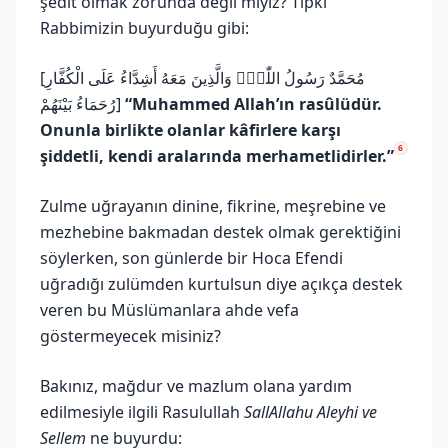
şedit olmak zorunda değil miyiz? Tıpkı
Rabbimizin buyurduğu gibi:
[مُحَمَّدٌ رَسُولُ اللّٰهِۖ وَالَّذِينَ مَعَهُ أَشِدَّاءُ عَلَى الْكُفَّارِ
رُحَمَاءُ بَيْنَهُمْ]
“Muhammed Allah’ın rasûlüdür.
Onunla birlikte olanlar kâfirlere karşı
6
şiddetli, kendi aralarında merhametlidirler.”
Zulme uğrayanın dinine, fikrine, meşrebine ve
mezhebine bakmadan destek olmak gerektiğini
söylerken, son günlerde bir Hoca Efendi
uğradığı zulümden kurtulsun diye açıkça destek
veren bu Müslümanlara ahde vefa
göstermeyecek misiniz?
Bakınız, mağdur ve mazlum olana yardım
edilmesiyle ilgili Rasulullah
SallAllahu Aleyhi ve
Sellem
ne buyurdu: