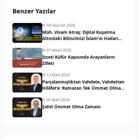
Benzer Yazılar
04 Haziran 2026
Müh. Visam Atraş: Dijital Kuşatma
Altındaki Bilincimizi İslam’ın Hadari
Vizyonuyla Kurtarmalıyız
01 Nisan 2026
İzzeti Küfür Kapısında Arayanların
Zilleti
12 Mart 2026
Parçalanmışlıktan Vahdete, Vahdetten
Hilâfet’e: Ramazan Tek Ümmet Olma
Zamanı
05 Mart 2026
Şahit Ümmet Olma Zamanı