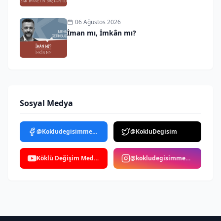
06 Ağustos 2026
İman mı, İmkân mı?
Sosyal Medya
@Kokludegisimmedya
@KokluDegisim
Köklü Değişim Medya
@kokludegisimmedya