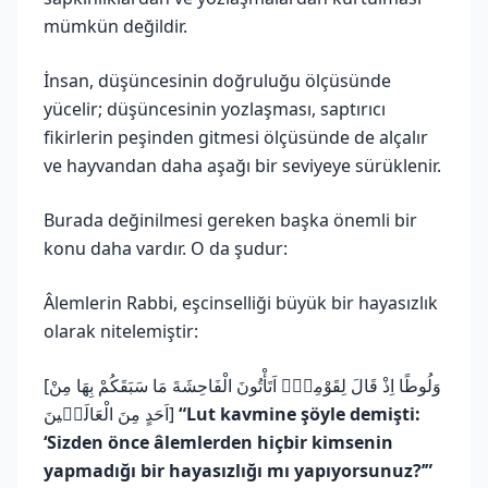
mümkün değildir.
İnsan, düşüncesinin doğruluğu ölçüsünde
yücelir; düşüncesinin yozlaşması, saptırıcı
fikirlerin peşinden gitmesi ölçüsünde de alçalır
ve hayvandan daha aşağı bir seviyeye sürüklenir.
Burada değinilmesi gereken başka önemli bir
konu daha vardır. O da şudur:
Âlemlerin Rabbi, eşcinselliği büyük bir hayasızlık
olarak nitelemiştir:
[وَلُوطًا اِذْ قَالَ لِقَوْمِه۪ٓ اَتَأْتُونَ الْفَاحِشَةَ مَا سَبَقَكُمْ بِهَا مِنْ
اَحَدٍ مِنَ الْعَالَم۪ينَ]
“Lut kavmine şöyle demişti:
‘Sizden önce âlemlerden hiçbir kimsenin
yapmadığı bir hayasızlığı mı yapıyorsunuz?’”