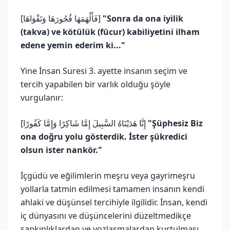
[فَأَلْهَمَهَا فُجُورَهَا وَتَقْوَاهَا]
"Sonra da ona iyilik
(takva) ve kötülük (fücur) kabiliyetini ilham
edene yemin ederim ki..."
Yine İnsan Suresi 3. ayette insanın seçim ve
tercih yapabilen bir varlık olduğu şöyle
vurgulanır:
[إِنَّا هَدَيْنَاهُ السَّبِيلَ إِمَّا شَاكِرًا وَإِمَّا كَفُورًا
"Şüphesiz Biz
ona doğru yolu gösterdik. İster şükredici
olsun ister nankör."
İçgüdü ve eğilimlerin meşru veya gayrimeşru
yollarla tatmin edilmesi tamamen insanın kendi
ahlaki ve düşünsel tercihiyle ilgilidir. İnsan, kendi
iç dünyasını ve düşüncelerini düzeltmedikçe
sapkınlıklardan ve yozlaşmalardan kurtulması