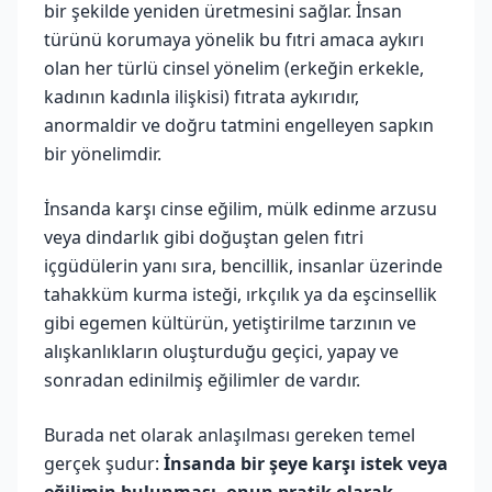
bir şekilde yeniden üretmesini sağlar. İnsan
türünü korumaya yönelik bu fıtri amaca aykırı
olan her türlü cinsel yönelim (erkeğin erkekle,
kadının kadınla ilişkisi) fıtrata aykırıdır,
anormaldir ve doğru tatmini engelleyen sapkın
bir yönelimdir.
İnsanda karşı cinse eğilim, mülk edinme arzusu
veya dindarlık gibi doğuştan gelen fıtri
içgüdülerin yanı sıra, bencillik, insanlar üzerinde
tahakküm kurma isteği, ırkçılık ya da eşcinsellik
gibi egemen kültürün, yetiştirilme tarzının ve
alışkanlıkların oluşturduğu geçici, yapay ve
sonradan edinilmiş eğilimler de vardır.
Burada net olarak anlaşılması gereken temel
gerçek şudur:
İnsanda bir şeye karşı istek veya
eğilimin bulunması, onun pratik olarak