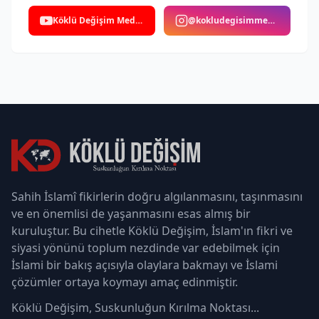
Köklü Değişim Medya
@kokludegisimmedya
Sahih İslamî fikirlerin doğru algılanmasını, taşınmasını
ve en önemlisi de yaşanmasını esas almış bir
kuruluştur. Bu cihetle Köklü Değişim, İslam'ın fikri ve
siyasi yönünü toplum nezdinde var edebilmek için
İslami bir bakış açısıyla olaylara bakmayı ve İslami
çözümler ortaya koymayı amaç edinmiştir.
Köklü Değişim, Suskunluğun Kırılma Noktası...