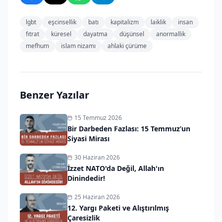
lgbt
eşcinsellik
batı
kapitalizm
laiklik
insan
fıtrat
küresel
dayatma
düşünsel
anormallik
mefhum
islam nizamı
ahlaki çürüme
Benzer Yazılar
15 Temmuz 2026
Bir Darbeden Fazlası: 15 Temmuz’un
Siyasi Mirası
30 Haziran 2026
İzzet NATO'da Değil, Allah'ın
Dinindedir!
25 Haziran 2026
12. Yargı Paketi ve Alıştırılmış
Çaresizlik