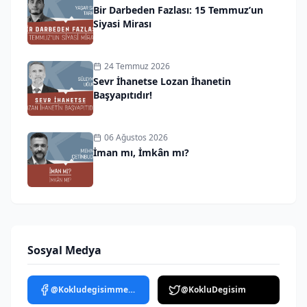
Bir Darbeden Fazlası: 15 Temmuz’un
Siyasi Mirası
24 Temmuz 2026
Sevr İhanetse Lozan İhanetin
Başyapıtıdır!
06 Ağustos 2026
İman mı, İmkân mı?
Sosyal Medya
@Kokludegisimmedya
@KokluDegisim