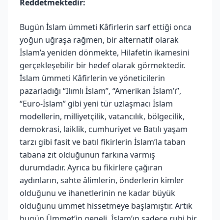
Reddetmektedir:
Bugün İslam ümmeti Kâfirlerin sarf ettiği onca
yoğun uğraşa rağmen, bir alternatif olarak
İslam’a yeniden dönmekte, Hilafetin ikamesini
gerçekleşebilir bir hedef olarak görmektedir.
İslam ümmeti Kâfirlerin ve yöneticilerin
pazarladığı “Ilımlı İslam”, “Amerikan İslam’ı”,
“Euro-İslam” gibi yeni tür uzlaşmacı İslam
modellerin, milliyetçilik, vatancılık, bölgecilik,
demokrasi, laiklik, cumhuriyet ve Batılı yaşam
tarzı gibi fasit ve batıl fikirlerin İslam’la taban
tabana zıt olduğunun farkına varmış
durumdadır. Ayrıca bu fikirlere çağıran
aydınların, sahte âlimlerin, önderlerin kimler
olduğunu ve ihanetlerinin ne kadar büyük
olduğunu ümmet hissetmeye başlamıştır. Artık
bugün Ümmet’in geneli, İslam’ın sadece ruhi bir