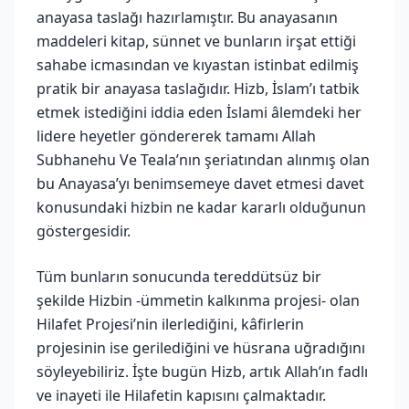
anayasa taslağı hazırlamıştır. Bu anayasanın
maddeleri kitap, sünnet ve bunların irşat ettiği
sahabe icmasından ve kıyastan istinbat edilmiş
pratik bir anayasa taslağıdır. Hizb, İslam’ı tatbik
etmek istediğini iddia eden İslami âlemdeki her
lidere heyetler göndererek tamamı Allah
Subhanehu Ve Teala’nın şeriatından alınmış olan
bu Anayasa’yı benimsemeye davet etmesi davet
konusundaki hizbin ne kadar kararlı olduğunun
göstergesidir.
Tüm bunların sonucunda tereddütsüz bir
şekilde Hizbin -ümmetin kalkınma projesi- olan
Hilafet Projesi’nin ilerlediğini, kâfirlerin
projesinin ise gerilediğini ve hüsrana uğradığını
söyleyebiliriz. İşte bugün Hizb, artık Allah’ın fadlı
ve inayeti ile Hilafetin kapısını çalmaktadır.