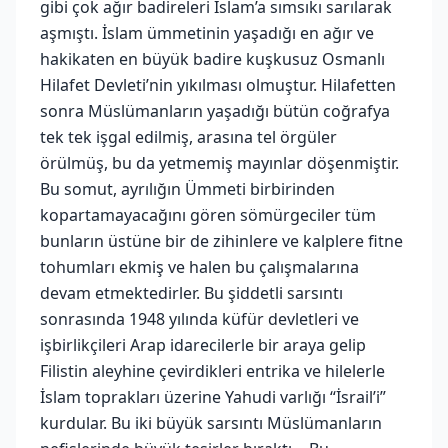
gibi çok ağır badireleri İslam’a sımsıkı sarılarak
aşmıştı. İslam ümmetinin yaşadığı en ağır ve
hakikaten en büyük badire kuşkusuz Osmanlı
Hilafet Devleti’nin yıkılması olmuştur. Hilafetten
sonra Müslümanların yaşadığı bütün coğrafya
tek tek işgal edilmiş, arasına tel örgüler
örülmüş, bu da yetmemiş mayınlar döşenmiştir.
Bu somut, ayrılığın Ümmeti birbirinden
kopartamayacağını gören sömürgeciler tüm
bunların üstüne bir de zihinlere ve kalplere fitne
tohumları ekmiş ve halen bu çalışmalarına
devam etmektedirler. Bu şiddetli sarsıntı
sonrasında 1948 yılında küfür devletleri ve
işbirlikçileri Arap idarecilerle bir araya gelip
Filistin aleyhine çevirdikleri entrika ve hilelerle
İslam toprakları üzerine Yahudi varlığı “İsrail’i”
kurdular. Bu iki büyük sarsıntı Müslümanların