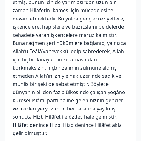
etmiş, bunun için de yarım asırdan uzun bir
zaman Hilafetin ikamesi için mücadelesine
devam etmektedir. Bu yolda gençleri eziyetlere,
işkencelere, hapislere ve bazı İslâmî beldelerde
şehadete varan işkencelere maruz kalmıştır.
Buna rağmen şeri hükümlere bağlanıp, yalnızca
Allah’u Teâlâ’ya tevekkül edip sabrederek, Allah
için hiçbir kınayıcının kınamasından
korkmaksızın, hiçbir zalimin zulmüne aldırış
etmeden Allah’ın izniyle hak üzerinde sadık ve
muhlis bir şekilde sebat etmiştir. Böylece
dünyanın elliden fazla ülkesinde çalışan yegâne
küresel İslâmî parti haline gelen hizbin gençleri
ve fikirleri yeryüzünün her tarafına yayılmış,
sonuçta Hizb Hilâfet ile özdeş hale gelmiştir.
Hilâfet denince Hizb, Hizb denince Hilâfet akla
gelir olmuştur.