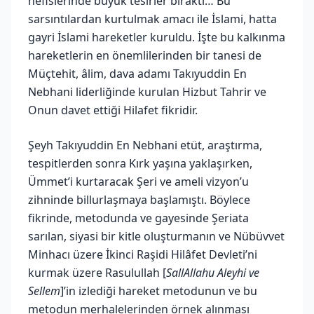
nefislerinde büyük tesirler bıraktı… Bu
sarsıntılardan kurtulmak amacı ile İslami, hatta
gayri İslami hareketler kuruldu. İşte bu kalkınma
hareketlerin en önemlilerinden bir tanesi de
Müçtehit, âlim, dava adamı Takıyuddin En
Nebhani liderliğinde kurulan Hizbut Tahrir ve
Onun davet ettiği Hilafet fikridir.
Şeyh Takıyuddin En Nebhani etüt, araştırma,
tespitlerden sonra Kırk yaşına yaklaşırken,
Ümmet’i kurtaracak Şeri ve ameli vizyon’u
zihninde billurlaşmaya başlamıştı. Böylece
fikrinde, metodunda ve gayesinde Şeriata
sarılan, siyasi bir kitle oluşturmanın ve Nübüvvet
Minhacı üzere İkinci Raşidi Hilâfet Devleti’ni
kurmak üzere Rasulullah [
SallAllahu Aleyhi ve
Sellem
]’in izlediği hareket metodunun ve bu
metodun merhalelerinden örnek alınması