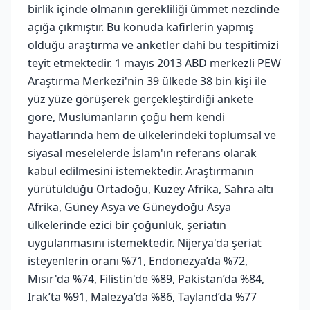
birlik içinde olmanın gerekliliği ümmet nezdinde
açığa çıkmıştır. Bu konuda kafirlerin yapmış
olduğu araştırma ve anketler dahi bu tespitimizi
teyit etmektedir. 1 mayıs 2013 ABD merkezli PEW
Araştırma Merkezi'nin 39 ülkede 38 bin kişi ile
yüz yüze görüşerek gerçekleştirdiği ankete
göre, Müslümanların çoğu hem kendi
hayatlarında hem de ülkelerindeki toplumsal ve
siyasal meselelerde İslam'ın referans olarak
kabul edilmesini istemektedir. Araştırmanın
yürütüldüğü Ortadoğu, Kuzey Afrika, Sahra altı
Afrika, Güney Asya ve Güneydoğu Asya
ülkelerinde ezici bir çoğunluk, şeriatın
uygulanmasını istemektedir. Nijerya'da şeriat
isteyenlerin oranı %71, Endonezya’da %72,
Mısır'da %74, Filistin'de %89, Pakistan’da %84,
Irak’ta %91, Malezya’da %86, Tayland’da %77