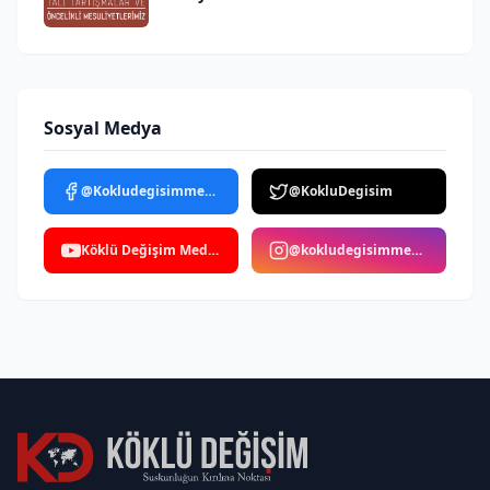
Sosyal Medya
@Kokludegisimmedya
@KokluDegisim
Köklü Değişim Medya
@kokludegisimmedya