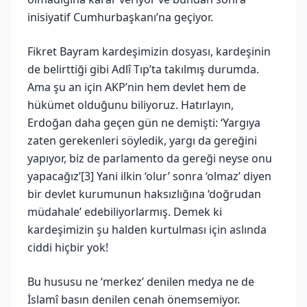
inisiyatif Cumhurbaşkanı’na geçiyor.
Fikret Bayram kardeşimizin dosyası, kardeşinin
de belirttiği gibi Adlî Tıp’ta takılmış durumda.
Ama şu an için AKP’nin hem devlet hem de
hükümet olduğunu biliyoruz. Hatırlayın,
Erdoğan daha geçen gün ne demişti: ‘Yargıya
zaten gerekenleri söyledik, yargı da gereğini
yapıyor, biz de parlamento da gereği neyse onu
yapacağız’[3] Yani ilkin ‘olur’ sonra ‘olmaz’ diyen
bir devlet kurumunun haksızlığına ‘doğrudan
müdahale’ edebiliyorlarmış. Demek ki
kardeşimizin şu halden kurtulması için aslında
ciddi hiçbir yok!
Bu hususu ne ‘merkez’ denilen medya ne de
İslamî basın denilen cenah önemsemiyor.