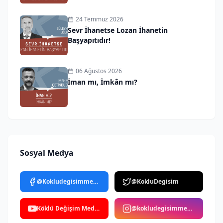
24 Temmuz 2026
Sevr İhanetse Lozan İhanetin
Başyapıtıdır!
06 Ağustos 2026
İman mı, İmkân mı?
Sosyal Medya
@Kokludegisimmedya
@KokluDegisim
Köklü Değişim Medya
@kokludegisimmedya