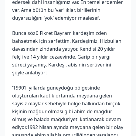
edersek dahi insanlığımız var. En temel erdemler
var. Ama bütün bu ‘var’lıklar, birlilerinin
duyarsızlığını ‘yok’ edemiyor maalesef.
Bunca sözü Fikret Bayram kardeşimizden
bahsetmek için sarfettim. Kardeşimiz, Hizbullah
davasından zindanda yatıyor. Kendisi 20 yıldır
felçli ve 14 yıldır cezaevinde. Garip bir yargı
süreci yaşamış. Kardeşi, abisinin serüvenini
şöyle anlatıyor:
‘1990'lı yıllarda güneydoğu bölgesinde
oluşturulan kaotik ortamda meydana gelen
sayısız olaylar sebebiyle bölge halkından birçok
kişinin mağdur olması gibi abim de mağdur
olmuş ve halada mağduriyeti katlanarak devam
ediyor.1992 Nisan ayında meydana gelen bir olay
sırasında abim silahla omuriliğinden yaralandı.