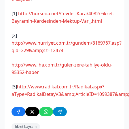
[1]
http://hurseda.net/Cevdet-Kara/4082/Fikret-
Bayramin-Kardesinden-Mektup-Var_.html
[2]
http://www.hurriyet.com.tr/gundem/8169767.asp?
gid=229&amp;sz=12474
http://www.iha.com.tr/guler-zere-tahliye-oldu-
95352-haber
[3]
http://www.radikal.com.tr/Radikal.aspx?
aType=RadikalDetayV3&amp;ArticleID=1099387&amp
fikret bayram