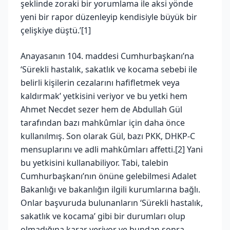
şeklinde zoraki bir yorumlama ile aksi yönde
yeni bir rapor düzenleyip kendisiyle büyük bir
çelişkiye düştü.’[1]
Anayasanın 104. maddesi Cumhurbaşkanı’na
‘Sürekli hastalık, sakatlık ve kocama sebebi ile
belirli kişilerin cezalarını hafifletmek veya
kaldırmak’ yetkisini veriyor ve bu yetki hem
Ahmet Necdet sezer hem de Abdullah Gül
tarafından bazı mahkûmlar için daha önce
kullanılmış. Son olarak Gül, bazı PKK, DHKP-C
mensuplarını ve adli mahkûmları affetti.[2] Yani
bu yetkisini kullanabiliyor. Tabi, talebin
Cumhurbaşkanı’nın önüne gelebilmesi Adalet
Bakanlığı ve bakanlığın ilgili kurumlarına bağlı.
Onlar başvuruda bulunanların ‘Sürekli hastalık,
sakatlık ve kocama’ gibi bir durumları olup
olmadığına karar veriyor ve bundan sonra