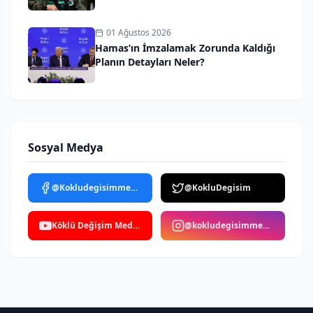
01 Ağustos 2026
Hamas’ın İmzalamak Zorunda Kaldığı
Planın Detayları Neler?
Sosyal Medya
@Kokludegisimmedya
@KokluDegisim
Köklü Değişim Medya
@kokludegisimmedya