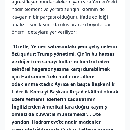
agresifleşen müdahalelerin yanı sıra Yemen’deki
nadir element ve yeraltı zenginliklerinin de
kavganın bir parçası olduğunu ifade edildiği
analizin son kısmında uluslararası boyuta dair
önemli detaylara yer veriliyor:
“Özetle, Yemen sahasındaki yeni gelişmelerin
özü şudur: Trump yönetimi, Çin’in bu hassas
ve diğer tüm sanayi kollarını kontrol eden
sektörel hegemonyasına karşı durabilmek
için Hadramevt’teki nadir metallere
odaklanmaktadır. Ayrıca en başta Başkanlık
Liderlik Konseyi Başkanı Reşad el-Alimi olmak
üzere Yemenli liderlerin sadakatinin
İngilizlerden Amerikalılara doğru kaymış
olması da kuvvetle muhtemeldir... Öte
yandan, Hadramevt’te nadir madenler
üzerinde hâlihazırda Çinli şirketlerin arama