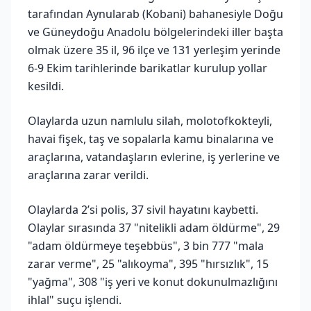
tarafından Aynularab (Kobani) bahanesiyle Doğu
ve Güneydoğu Anadolu bölgelerindeki iller başta
olmak üzere 35 il, 96 ilçe ve 131 yerleşim yerinde
6-9 Ekim tarihlerinde barikatlar kurulup yollar
kesildi.
Olaylarda uzun namlulu silah, molotofkokteyli,
havai fişek, taş ve sopalarla kamu binalarına ve
araçlarına, vatandaşların evlerine, iş yerlerine ve
araçlarına zarar verildi.
Olaylarda 2’si polis, 37 sivil hayatını kaybetti.
Olaylar sırasında 37 "nitelikli adam öldürme", 29
"adam öldürmeye teşebbüs", 3 bin 777 "mala
zarar verme", 25 "alıkoyma", 395 "hırsızlık", 15
"yağma", 308 "iş yeri ve konut dokunulmazlığını
ihlal" suçu işlendi.