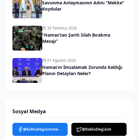
Savunma Anlaşmasının Adını “Mekke"
Koydular
30 Temmuz 2026
“Hamas’tan Şartlı Silah Bırakma
Mesajı”
01 Ağustos 2026
Hamas’ın İmzalamak Zorunda Kaldığı
Planın Detayları Neler?
Sosyal Medya
@Kokludegisimmedya
@KokluDegisim