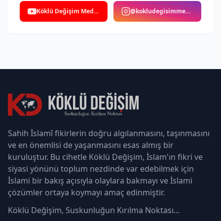
Köklü Değişim Medya
@kokludegisimmedya
Sahih İslamî fikirlerin doğru algılanmasını, taşınmasını
ve en önemlisi de yaşanmasını esas almış bir
kuruluştur. Bu cihetle Köklü Değişim, İslam'ın fikri ve
siyasi yönünü toplum nezdinde var edebilmek için
İslami bir bakış açısıyla olaylara bakmayı ve İslami
çözümler ortaya koymayı amaç edinmiştir.
Köklü Değişim, Suskunluğun Kırılma Noktası...