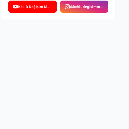
Köklü Değişim Medya
@kokludegisimmedya