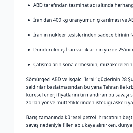
ABD tarafından tazminat adı altında herhan
İran'dan 400 kg uranyumun çıkarılması ve AB
İran'ın nükleer tesislerinden sadece birinin 
Dondurulmuş İran varlıklarının yüzde 25'inin
Çatışmaların sona ermesinin, müzakereleri
Sömürgeci ABD ve işgalci ‘İsrail’ güçlerinin 28 
saldırılar başlatmasından bu yana Tahran ile k
küresel enerji fiyatlarını tırmandıran bu sava
zorlanıyor ve müttefiklerinden istediği askeri y
Barış zamanında küresel petrol ihracatının beşt
savaş nedeniyle fiilen ablukaya alınırken, düny