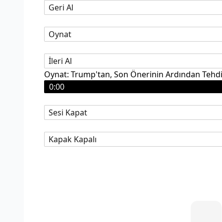
Geri Al
Oynat
İleri Al
Oynat: Trump'tan, Son Önerinin Ardından Tehdit
0:00
Sesi Kapat
Kapak Kapalı