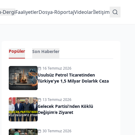
p-Dergi
Faaliyetler
Dosya-Röportaj
Videolar
İletişim
Popüler
Son Haberler
16 Temmuz 2026
Usulsüz Petrol Ticaretinden
Türkiye'ye 1,5 Milyar Dolarlık Ceza
13 Temmuz 2026
Gelecek Partisi’nden Köklü
Değişim’e Ziyaret
30 Temmuz 2026