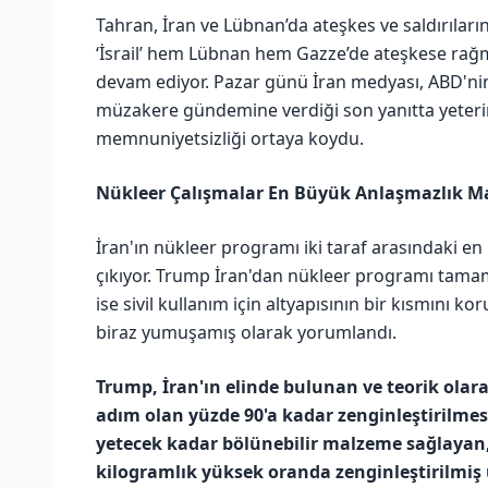
Tahran, İran ve Lübnan’da ateşkes ve saldırıları
‘İsrail’ hem Lübnan hem Gazze’de ateşkese rağme
devam ediyor. Pazar günü İran medyası, ABD'nin 
müzakere gündemine verdiği son yanıtta yeterin
memnuniyetsizliği ortaya koydu.
Nükleer Çalışmalar En Büyük Anlaşmazlık M
İran'ın nükleer programı iki taraf arasındaki e
çıkıyor. Trump İran'dan nükleer programı tama
ise sivil kullanım için altyapısının bir kısmını k
biraz yumuşamış olarak yorumlandı.
Trump, İran'ın elinde bulunan ve teorik olar
adım olan yüzde 90'a kadar zenginleştirilme
yetecek kadar bölünebilir malzeme sağlayan, 
kilogramlık yüksek oranda zenginleştirilmiş