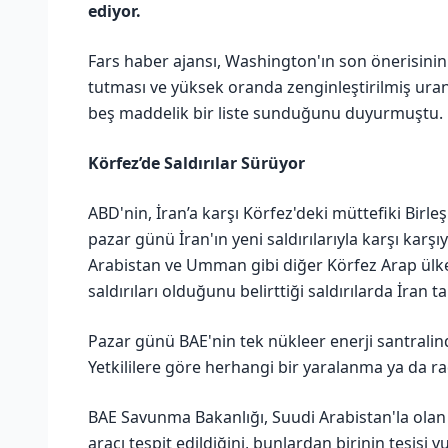
ediyor.
Fars haber ajansı, Washington'ın son önerisinin 
tutması ve yüksek oranda zenginleştirilmiş ura
beş maddelik bir liste sunduğunu duyurmuştu.
Körfez’de Saldırılar Sürüyor
ABD'nin, İran’a karşı Körfez'deki müttefiki Birle
pazar günü İran'ın yeni saldırılarıyla karşı karşı
Arabistan ve Umman gibi diğer Körfez Arap ülkeler
saldırıları olduğunu belirttiği saldırılarda İran t
Pazar günü BAE'nin tek nükleer enerji santralinde
Yetkililere göre herhangi bir yaralanma ya da rad
BAE Savunma Bakanlığı, Suudi Arabistan'la olan b
aracı tespit edildiğini, bunlardan birinin tesisi 