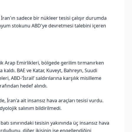
İran'ın sadece bir nükleer tesisi çalışır durumda
nyum stokunu ABD'ye devretmesi talebini içeren
şik Arap Emirlikleri, bölgede gerilim tırmanırken
ya kaldı. BAE ve Katar, Kuveyt, Bahreyn, Suudi
i, ABD-‘İsrail’ saldırılarına karşılık misilleme
arafından hedef alındı.
, İran'a ait insansız hava araçları tesisi vurdu.
yolojik salınım bildirilmedi.
atı sınırındaki tesisin yakınında üç insansız hava
vurduğunu, diğer ikisinin ise engellendiğini