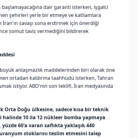
n başlamayacağına dair garanti isterken, işgalci
n şehirleri yerle bir etmeye ve katliamlara
İran'ın savaşı sona erdirmek için önerdiği
ce somut taviz vermediğini bildirerek
addesi
n büyük anlaşmazlık maddelerinden biri olarak öne
men ortadan kaldırma taahhüdü isterken, Tahran
orumak istiyor. ABD'nin son teklifi, İran medyasında
ak Orta Doğu ülkesine, sadece kısa bir teknik
si halinde 10 ila 12 nükleer bomba yapmaya
yüzde 60'a varan saflıkta yaklaşık 440
 uranyum stoklarını teslim etmesini talep