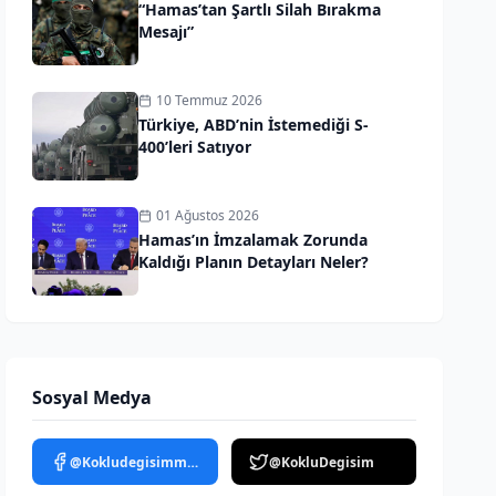
“Hamas’tan Şartlı Silah Bırakma
Mesajı”
10 Temmuz 2026
Türkiye, ABD’nin İstemediği S-
400’leri Satıyor
01 Ağustos 2026
Hamas’ın İmzalamak Zorunda
Kaldığı Planın Detayları Neler?
Sosyal Medya
@Kokludegisimmedya
@KokluDegisim