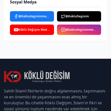
Sosyal Medya
@Kokludegisimmedya
@KokluDegisim
Köklü Değişim Medya
@kokludegisimmedya
Sahih İslamî fikirlerin doğru algılanmasını, taşınmasını
ve en önemlisi de yaşanmasını esas almış bir
kuruluştur. Bu cihetle Köklü Değişim, İslam'ın fikri ve
siyasi yönünü toplum nezdinde var edebilmek için