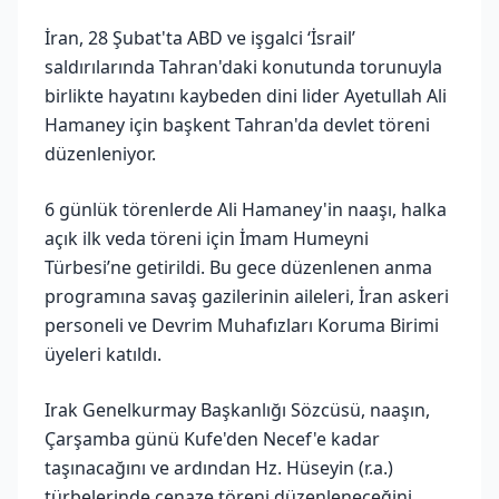
İran, 28 Şubat'ta ABD ve işgalci ‘İsrail’
saldırılarında Tahran'daki konutunda torunuyla
birlikte hayatını kaybeden dini lider Ayetullah Ali
Hamaney için başkent Tahran'da devlet töreni
düzenleniyor.
6 günlük törenlerde Ali Hamaney'in naaşı, halka
açık ilk veda töreni için İmam Humeyni
Türbesi’ne getirildi. Bu gece düzenlenen anma
programına savaş gazilerinin aileleri, İran askeri
personeli ve Devrim Muhafızları Koruma Birimi
üyeleri katıldı.
Irak Genelkurmay Başkanlığı Sözcüsü, naaşın,
Çarşamba günü Kufe'den Necef'e kadar
taşınacağını ve ardından Hz. Hüseyin (r.a.)
türbelerinde cenaze töreni düzenleneceğini