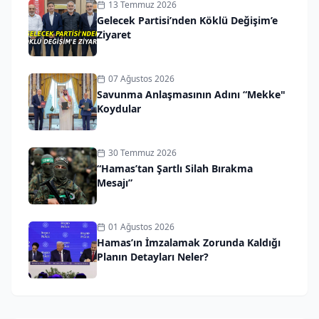
13 Temmuz 2026
Gelecek Partisi’nden Köklü Değişim’e
Ziyaret
07 Ağustos 2026
Savunma Anlaşmasının Adını “Mekke"
Koydular
30 Temmuz 2026
“Hamas’tan Şartlı Silah Bırakma
Mesajı”
01 Ağustos 2026
Hamas’ın İmzalamak Zorunda Kaldığı
Planın Detayları Neler?