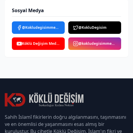
Sosyal Medya
@Kokludegisimmedya
@KokluDegisim
Köklü Değişim Medya
@kokludegisimmedya
Sahih İslamî fikirlerin doğru algılanmasını, taşınmasını
ve en önemlisi de yaşanmasını esas almış bir
kuruluştur. Bu cihetle Köklü Değişim, İslam'ın fikri ve