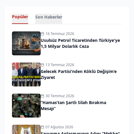
Popüler
Son Haberler
16 Temmuz 2026
Usulsüz Petrol Ticaretinden Türkiye'ye
1,5 Milyar Dolarlık Ceza
13 Temmuz 2026
Gelecek Partisi’nden Köklü Değişim’e
Ziyaret
30 Temmuz 2026
“Hamas’tan Şartlı Silah Bırakma
Mesajı”
07 Ağustos 2026
Savunma Anlaşmasının Adını “Mekke"