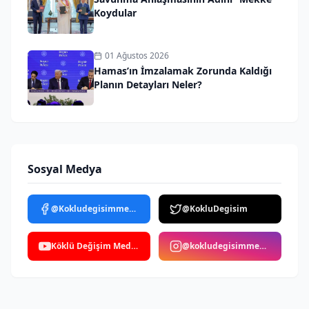
Koydular
01 Ağustos 2026
Hamas’ın İmzalamak Zorunda Kaldığı
Planın Detayları Neler?
Sosyal Medya
@Kokludegisimmedya
@KokluDegisim
Köklü Değişim Medya
@kokludegisimmedya