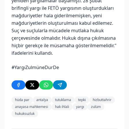
yeniden yargılamalar başlamıştı. 28 Şubat
brifingli yargı ile FETÖ yargısının oluşturdukları
mağduriyetler hala giderilmemişken, yeni
mağduriyetlerin oluşturulması kabul edilemez.
Suç ve suçlularla mücadele mutlaka hukuk
çerçevesinde olmalıdır. Hukuk dışına çıkılmasına
hiçbir gerekçe ile müsamaha gösterilmemelidir."
ifadelerini kullandı.
#YargıZulmüneDurDe
hüda par
antalya
tutuklama
tepki
hizbuttahrir
anayasa mahkemesi
hak ihlali
yargı
zulüm
hukuksuzluk