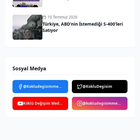
10 Temmuz 2026
Türkiye, ABD’nin İstemediği S-400’leri
Satıyor
Sosyal Medya
@Kokludegisimmedya
@KokluDegisim
Köklü Değişim Medya
@kokludegisimmedya