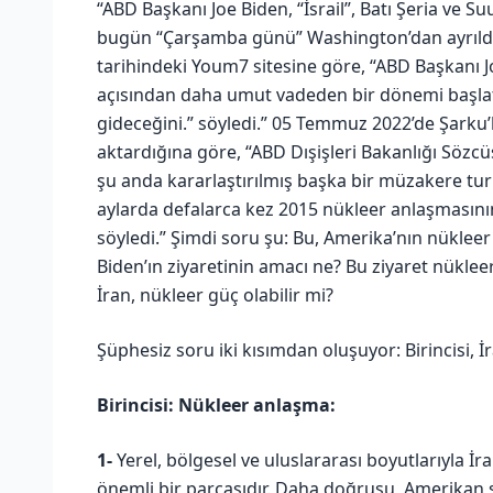
“ABD Başkanı Joe Biden, “İsrail”, Batı Şeria ve
bugün “Çarşamba günü” Washington’dan ayrıldı.
tarihindeki Youm7 sitesine göre, “ABD Başkanı Jo
açısından daha umut vadeden bir dönemi başla
gideceğini.” söyledi.” 05 Temmuz 2022’de Şarku’
aktardığına göre, “ABD Dışişleri Bakanlığı Sözcü
şu anda kararlaştırılmış başka bir müzakere turu
aylarda defalarca kez 2015 nükleer anlaşmasın
söyledi.” Şimdi soru şu: Bu, Amerika’nın nükleer
Biden’ın ziyaretinin amacı ne? Bu ziyaret nükleer
İran, nükleer güç olabilir mi?
Şüphesiz soru iki kısımdan oluşuyor: Birincisi, İr
Birincisi: Nükleer anlaşma:
1-
Yerel, bölgesel ve uluslararası boyutlarıyla İr
önemli bir parçasıdır. Daha doğrusu, Amerikan s