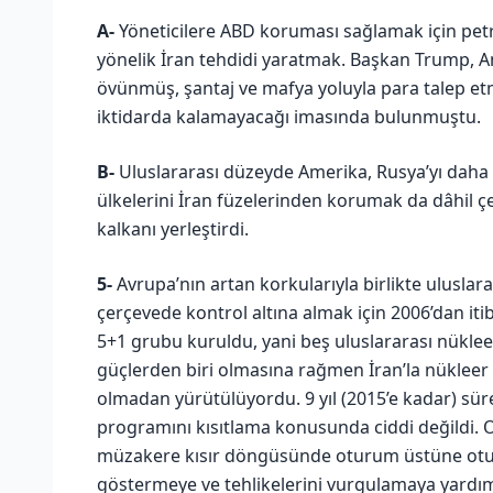
A-
Yöneticilere ABD koruması sağlamak için petr
yönelik İran tehdidi yaratmak. Başkan Trump, A
övünmüş, şantaj ve mafya yoluyla para talep et
iktidarda kalamayacağı imasında bulunmuştu.
B-
Uluslararası düzeyde Amerika, Rusya’yı daha f
ülkelerini İran füzelerinden korumak da dâhil çeş
kalkanı yerleştirdi.
5-
Avrupa’nın artan korkularıyla birlikte uluslara
çerçevede kontrol altına almak için 2006’dan iti
5+1 grubu kuruldu, yani beş uluslararası nüklee
güçlerden biri olmasına rağmen İran’la nüklee
olmadan yürütülüyordu. 9 yıl (2015’e kadar) sü
programını kısıtlama konusunda ciddi değildi. O 
müzakere kısır döngüsünde oturum üstüne otur
göstermeye ve tehlikelerini vurgulamaya yardım