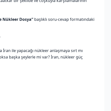
aatkâr bir şekilde ve coşkuyla karşılamalarının
ve Nükleer Dosya”
başlıklı soru-cevap formatındaki
’
 İran ile yapacağı nükleer anlaşmaya sırt mı
yoksa başka şeylerle mi var? İran, nükleer güç