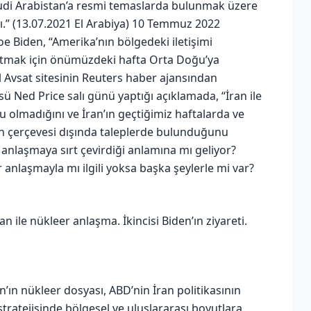
 Suudi Arabistan’a resmi temaslarda bulunmak üzere
” (13.07.2021 El Arabiya) 10 Temmuz 2022
e Biden, “Amerika’nın bölgedeki iletişimi
tmak için önümüzdeki hafta Orta Doğu’ya
l Avsat sitesinin Reuters haber ajansından
sü Ned Price salı günü yaptığı açıklamada, “İran ile
 olmadığını ve İran’ın geçtiğimiz haftalarda ve
ın çerçevesi dışında taleplerde bulunduğunu
 anlaşmaya sırt çevirdiği anlamına mı geliyor?
 anlaşmayla mı ilgili yoksa başka şeylerle mi var?
an ile nükleer anlaşma. İkincisi Biden’ın ziyareti.
an’ın nükleer dosyası, ABD’nin İran politikasının
tratejisinde bölgesel ve uluslararası boyutlara