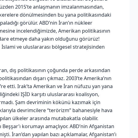
u yüzden 2015’te anlaşmanın imzalanmasından,
erelere dönülmesinden bu yana politikasındaki
aladığı görülür. ABD’nin İran’ın nükleer
mesine incelendiğimizde, Amerikan politikasının
idare etmeye daha yakın olduğunu görürüz!
İslami ve uluslararası bölgesel stratejisinden
ran, dış politikasının çoğunda perde arkasından
olitikasından dışarı çıkmaz. 2003’te Amerika’nın
re etti. Irak’ta Amerikan ve İran nüfuzu yan yana
ğindeki IŞİD karşıtı uluslararası koalisyon,
 vurmadı. Şam devriminin kökünü kazımak için
klarıyla devrimcilere “terörizm” bahanesiyle hava
apılan ülkeler arasında mutabakatla olabilir.
nı Beşşar’ı korumayı amaçlıyor. ABD’nin Afganistan
şti. İran’dan yapılan bazı açıklamalar, Afganistan’ı