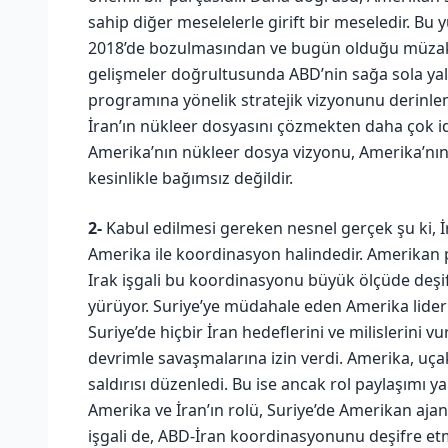
sahip diğer meselelerle girift bir meseledir. B
2018’de bozulmasından ve bugün olduğu müzak
gelişmeler doğrultusunda ABD’nin sağa sola yalp
programına yönelik stratejik vizyonunu derinle
İran’ın nükleer dosyasını çözmekten daha çok 
Amerika’nın nükleer dosya vizyonu, Amerika’nın 
kesinlikle bağımsız değildir.
2-
Kabul edilmesi gereken nesnel gerçek şu ki, İ
Amerika ile koordinasyon halindedir. Amerikan p
Irak işgali bu koordinasyonu büyük ölçüde deşif
yürüyor. Suriye’ye müdahale eden Amerika liderli
Suriye’de hiçbir İran hedeflerini ve milislerini
devrimle savaşmalarına izin verdi. Amerika, uça
saldırısı düzenledi. Bu ise ancak rol paylaşımı y
Amerika ve İran’ın rolü, Suriye’de Amerikan aja
işgali de, ABD-İran koordinasyonunu deşifre etmi