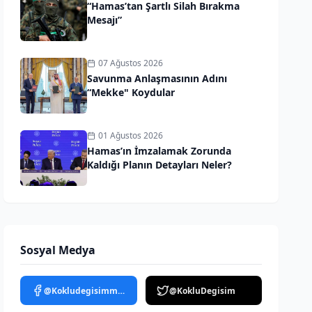
“Hamas’tan Şartlı Silah Bırakma
Mesajı”
07 Ağustos 2026
Savunma Anlaşmasının Adını
“Mekke" Koydular
01 Ağustos 2026
Hamas’ın İmzalamak Zorunda
Kaldığı Planın Detayları Neler?
Sosyal Medya
@Kokludegisimmedya
@KokluDegisim