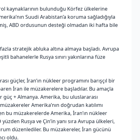
ol kaynaklarının bulunduğu Körfez ülkelerine
merika’nın Suudi Arabistan’a koruma sağladığıyla
miş, ABD ordusunun desteği olmadan iki hafta bile
azla stratejik abluka altına almaya başladı. Avrupa
itli bahanelerle Rusya sınırı yakınlarına füze
rası güçler, İran’ın nükleer programını barışçıl bir
baren İran ile müzakerelere başladılar. Bu amaçla
r güç + Almanya. Amerika, bu uluslararası
r müzakereler Amerika’nın doğrudan katılımı
ren bu müzakerelerde Amerika, İran’ın nükleer
yüzden Rusya ve Çin’in yanı sıra Avrupa ülkeleri,
um düzenlediler. Bu müzakereler, İran gücünü
cı oldu.