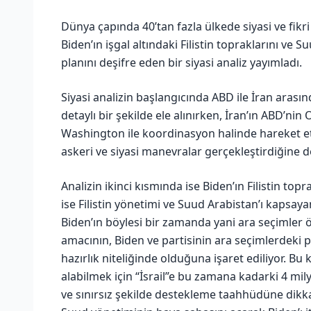
Dünya çapında 40’tan fazla ülkede siyasi ve fikr
Biden’ın işgal altındaki Filistin topraklarını ve
planını deşifre eden bir siyasi analiz yayımladı.
Siyasi analizin başlangıcında ABD ile İran aras
detaylı bir şekilde ele alınırken, İran’ın ABD’nin 
Washington ile koordinasyon halinde hareket ett
askeri ve siyasi manevralar gerçekleştirdiğine de
Analizin ikinci kısmında ise Biden’ın Filistin top
ise Filistin yönetimi ve Suud Arabistan’ı kapsaya
Biden’ın böylesi bir zamanda yani ara seçimler 
amacının, Biden ve partisinin ara seçimlerdeki p
hazırlık niteliğinde olduğuna işaret ediliyor. B
alabilmek için “İsrail”e bu zamana kadarki 4 mil
ve sınırsız şekilde destekleme taahhüdüne dikkat