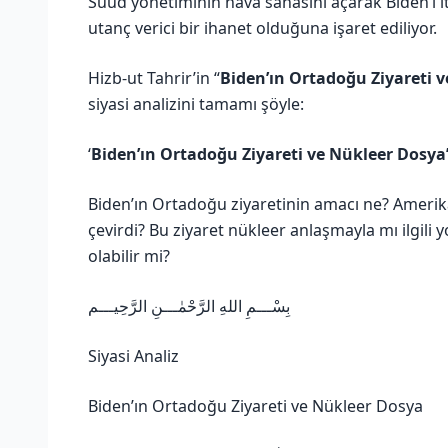
Suud yönetiminin hava sahasını açarak Biden’ı it
utanç verici bir ihanet olduğuna işaret ediliyor.
Hizb-ut Tahrir’in “
Biden’ın Ortadoğu Ziyareti 
siyasi analizini tamamı şöyle:
‘
Biden’ın Ortadoğu Ziyareti ve Nükleer Dosya
Biden’ın Ortadoğu ziyaretinin amacı ne? Amerika
çevirdi? Bu ziyaret nükleer anlaşmayla mı ilgili 
olabilir mi?
بِسْـــمِ اللهِ الرَّحْمٰـــنِ الرَّحِيـــم
Siyasi Analiz
Biden’ın Ortadoğu Ziyareti ve Nükleer Dosya