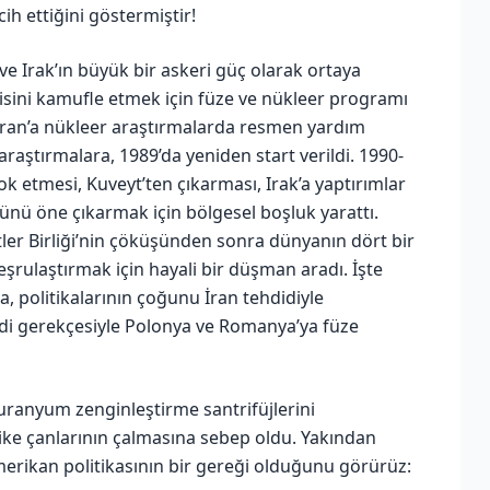
cih ettiğini göstermiştir!
e Irak’ın büyük bir askeri güç olarak ortaya
gisini kamufle etmek için füze ve nükleer programı
 İran’a nükleer araştırmalarda resmen yardım
aştırmalara, 1989’da yeniden start verildi. 1990-
 etmesi, Kuveyt’ten çıkarması, Irak’a yaptırımlar
ünü öne çıkarmak için bölgesel boşluk yarattı.
ler Birliği’nin çöküşünden sonra dünyanın dört bir
şrulaştırmak için hayali bir düşman aradı. İşte
, politikalarının çoğunu İran tehdidiyle
didi gerekçesiyle Polonya ve Romanya’ya füze
uranyum zenginleştirme santrifüjlerini
hlike çanlarının çalmasına sebep oldu. Yakından
erikan politikasının bir gereği olduğunu görürüz: