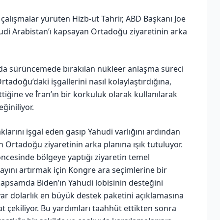
i çalışmalar yürüten Hizb-ut Tahrir, ABD Başkanı Joe
 Suudi Arabistan’ı kapsayan Ortadoğu ziyaretinin arka
ında sürüncemede bırakılan nükleer anlaşma süreci
Ortadoğu’daki işgallerini nasıl kolaylaştırdığına,
iğine ve İran’ın bir korkuluk olarak kullanılarak
ğiniliyor.
raklarını işgal eden gasıp Yahudi varlığını ardından
n Ortadoğu ziyaretinin arka planına ışık tutuluyor.
öncesinde bölgeye yaptığı ziyaretin temel
ayını artırmak için Kongre ara seçimlerine bir
u kapsamda Biden’ın Yahudi lobisinin desteğini
yar dolarlık en büyük destek paketini açıklamasına
 çekiliyor. Bu yardımları taahhüt ettikten sonra