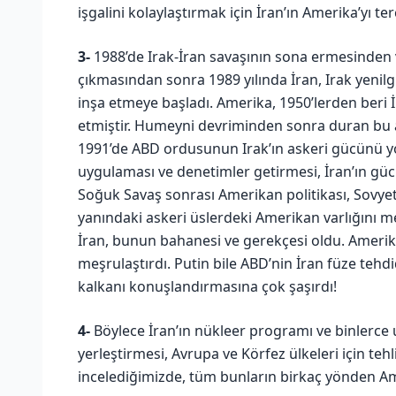
işgalini kolaylaştırmak için İran’ın Amerika’yı ter
3-
1988’de Irak-İran savaşının sona ermesinden v
çıkmasından sonra 1989 yılında İran, Irak yenil
inşa etmeye başladı. Amerika, 1950’lerden beri
etmiştir. Humeyni devriminden sonra duran bu ar
1991’de ABD ordusunun Irak’ın askeri gücünü yok
uygulaması ve denetimler getirmesi, İran’ın güc
Soğuk Savaş sonrası Amerikan politikası, Sovyet
yanındaki askeri üslerdeki Amerikan varlığını me
İran, bunun bahanesi ve gerekçesi oldu. Amerika
meşrulaştırdı. Putin bile ABD’nin İran füze teh
kalkanı konuşlandırmasına çok şaşırdı!
4-
Böylece İran’ın nükleer programı ve binlerce 
yerleştirmesi, Avrupa ve Körfez ülkeleri için te
incelediğimizde, tüm bunların birkaç yönden Am