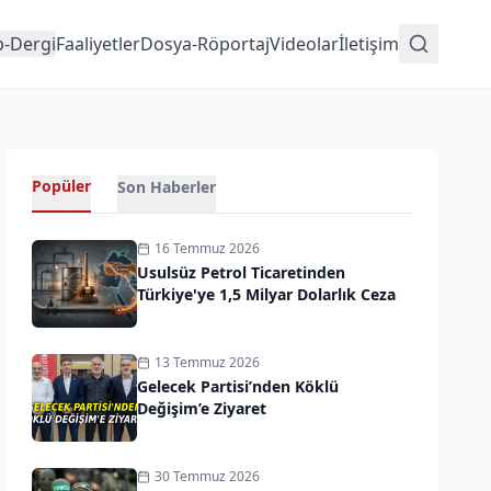
p-Dergi
Faaliyetler
Dosya-Röportaj
Videolar
İletişim
Popüler
Son Haberler
16 Temmuz 2026
Usulsüz Petrol Ticaretinden
Türkiye'ye 1,5 Milyar Dolarlık Ceza
13 Temmuz 2026
Gelecek Partisi’nden Köklü
Değişim’e Ziyaret
30 Temmuz 2026