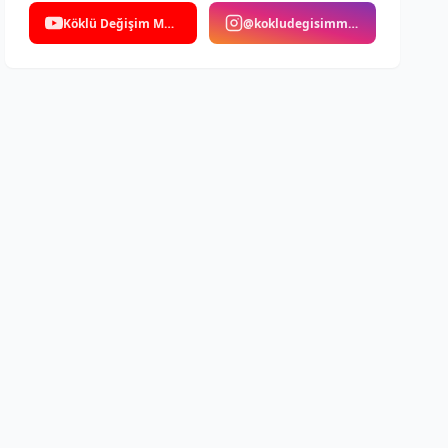
Köklü Değişim Medya
@kokludegisimmedya