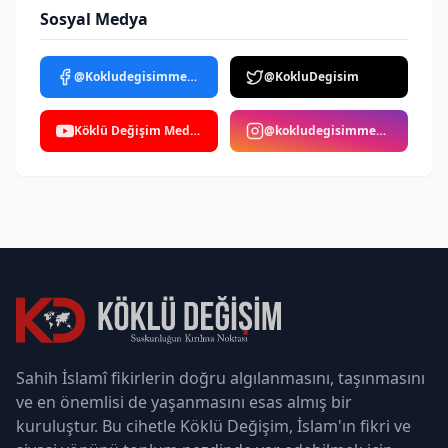
Sosyal Medya
@Kokludegisimmedya
@KokluDegisim
Köklü Değişim Medya
@kokludegisimmedya
Sahih İslamî fikirlerin doğru algılanmasını, taşınmasını
ve en önemlisi de yaşanmasını esas almış bir
kuruluştur. Bu cihetle Köklü Değişim, İslam'ın fikri ve