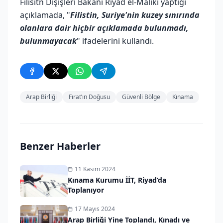
Filisitn Dışişleri Bakanı Riyad el-Maliki yaptığı
açıklamada, "
Filistin, Suriye'nin kuzey sınırında
olanlara dair hiçbir açıklamada bulunmadı,
bulunmayacak
" ifadelerini kullandı.
Arap Birliği
Fırat’ın Doğusu
Güvenli Bölge
Kınama
Benzer Haberler
11 Kasım 2024
Kınama Kurumu İİT, Riyad’da
Toplanıyor
17 Mayıs 2024
Arap Birliği Yine Toplandı, Kınadı ve