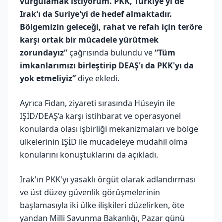
vurgulamak istiyorum. PKK, Türkiye'yi de
Irak'ı da Suriye'yi de hedef almaktadır.
Bölgemizin geleceği, rahat ve refah için teröre
karşı ortak bir mücadele yürütmek
zorundayız”
çağrısında bulundu ve
“Tüm
imkanlarımızı birleştirip DEAŞ'ı da PKK'yı da
yok etmeliyiz”
diye ekledi.
Ayrıca Fidan, ziyareti sırasında Hüseyin ile
IŞİD/DEAŞ’a karşı istihbarat ve operasyonel
konularda olası işbirliği mekanizmaları ve bölge
ülkelerinin IŞİD ile mücadeleye müdahil olma
konularını konuştuklarını da açıkladı.
Irak'ın PKK'yı yasaklı örgüt olarak adlandırması
ve üst düzey güvenlik görüşmelerinin
başlamasıyla iki ülke ilişkileri düzelirken, öte
yandan Milli Savunma Bakanlığı, Pazar günü