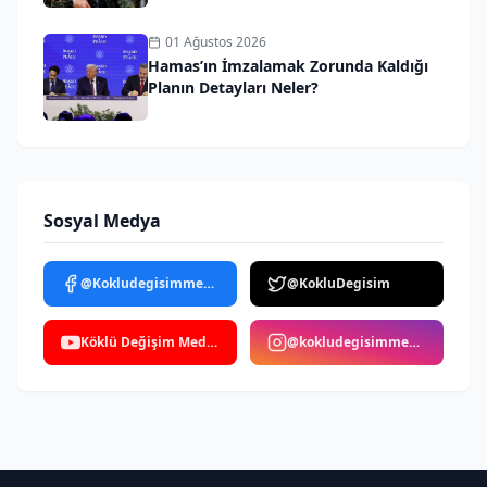
01 Ağustos 2026
Hamas’ın İmzalamak Zorunda Kaldığı
Planın Detayları Neler?
Sosyal Medya
@Kokludegisimmedya
@KokluDegisim
Köklü Değişim Medya
@kokludegisimmedya