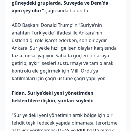
güneydeki gruplarda, Suveyda ve Dera'da
aynı şey olur"
çağrısında bulundu.
ABD Başkanı Donald Trump’ın “Suriye’nin
anahtarı Türkiye’de” ifadesi ile Ankara’nın
üstlendiği role işaret ederken, son bir aydır
Ankara, Suriye’de hızlı gelişen olaylar karşısında
fazla mesai yapıyor. Sahada güçleri bir araya
getirip, aykırı sesleri susturmayı ve tam olarak
kontrolü ele geçirmek için Milli Ordu’ya
katılmaları için çağrı üstüne çağrı yapılıyor.
Fidan, Suriye'deki yeni yönetimden
beklentilere ilişkin, şunları söyledi:
"Suriye'deki yeni yönetimin artık bölge için bir
tehdit teşkil edecek yapıda olmaması, terörizme
asla yer verilmemesi DEAŞ ve PKK başta olmak