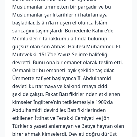
Müslümanlar ümmetten bir parçadır ve bu
Müslümanlar şanlı tarihlerini hatırlamaya
başladılar. İslâm’la müşerref olunca İslâm
sancağını taşımışlardı. Bu nedenle Kahire’de
Memluklerin tahakkümü altında bulunup
güçsüz olan son Abbasi Halifesi Muhammed El-
Mutevekkil 1517’de Yavuz Selim’e halifeliği
devretti. Bunu ona bir emanet olarak teslim etti.
Osmanlılar bu emaneti layık şekilde taşıdılar.
Ümmette zafiyet başlayınca II. Abdulhamid
devleti kurtarmaya ve kalkındırmaya ciddi
şekilde çalıştı. Fakat Batı fikirlerinden etkilenen
kimseler İngiltere’nin tetiklemesiyle 1909’da
Abdulhamid’i devirdiler. Batı fikirlerinden
etkilenen İttihat ve Terakki Cemiyeti ve Jön
Türkler siyaseti anlamayan ve Batıya hayran olan
birer ahmak kimselerdi. Devleti doğru dürüst