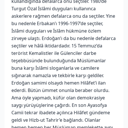
kullandığında defalarca onu seçtiler. 1980’de
Turgut Özal İslâmi duyguları kullanınca
askerlere rağmen defalarca onu da seçtiler. Yine
bu nedenle Erbakan’ı 1996-1997’de seçtiler,
İslâmi duyguları ve İslâm hükmüne özlem
zirveye ulaştı. Erdoğan’ı da bu nedenle defalarca
seçtiler ve hâlâ iktidardadır. 15 Temmuz’da
terörist Kemalistler ile Gülenciler darbe
teşebbüsünde bulunduğunda Müslümanlar
buna karşı İslâmi sloganlarla ve camilere
sığınarak namazla ve tekbirle karşı geldiler.
Erdoğan samimi olsaydı hemen Hilâfet’i ilan
ederdi. Bütün ümmet onunla beraber olurdu.
Ama öyle yapmadı, küfür olan demokrasiye
saygı yürüyüşlerine çağırdı. En son Ayasofya
Camii tekrar ibadete açılınca Hilâfet gündeme
geldi ve Hizb-ut Tahrir’e bağlandı. Olanlar
hemen hemen her Müslüman memlekette aynı