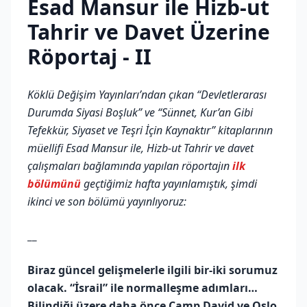
Esad Mansur ile Hizb-ut
Tahrir ve Davet Üzerine
Röportaj - II
Köklü Değişim Yayınları’ndan çıkan “Devletlerarası
Durumda Siyasi Boşluk” ve “Sünnet, Kur’an Gibi
Tefekkür, Siyaset ve Teşri İçin Kaynaktır” kitaplarının
müellifi Esad Mansur ile, Hizb-ut Tahrir ve davet
çalışmaları bağlamında yapılan röportajın
ilk
bölümünü
geçtiğimiz hafta yayınlamıştık, şimdi
ikinci ve son bölümü yayınlıyoruz:
__
Biraz güncel gelişmelerle ilgili bir-iki sorumuz
olacak. “İsrail” ile normalleşme adımları…
Bilindiği üzere daha önce Camp David ve Oslo