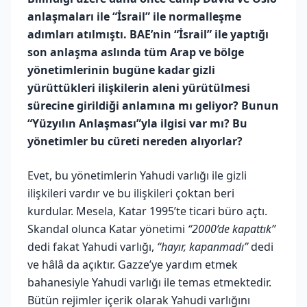
anlaşmaları ile “İsrail” ile normalleşme
adımları atılmıştı. BAE’nin “İsrail” ile yaptığı
son anlaşma aslında tüm Arap ve bölge
yönetimlerinin bugüne kadar gizli
yürüttükleri ilişkilerin aleni yürütülmesi
sürecine girildiği anlamına mı geliyor? Bunun
“Yüzyılın Anlaşması”yla ilgisi var mı? Bu
yönetimler bu cüreti nereden alıyorlar?
Evet, bu yönetimlerin Yahudi varlığı ile gizli
ilişkileri vardır ve bu ilişkileri çoktan beri
kurdular. Mesela, Katar 1995’te ticari büro açtı.
Skandal olunca Katar yönetimi
“2000’de kapattık”
dedi fakat Yahudi varlığı,
“hayır, kapanmadı”
dedi
ve hâlâ da açıktır. Gazze’ye yardım etmek
bahanesiyle Yahudi varlığı ile temas etmektedir.
Bütün rejimler içerik olarak Yahudi varlığını