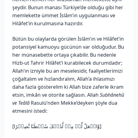
şeydir. Bunun manası Türkiye’de olduğu gibi her
memlekette ümmet İslâm’ın uygulanması ve
Hilâfet’in kurulmasına hazırdır.
Bütün bu olaylarda görülen İslâm’ın ve Hilâfet’in
potansiyel kamuoyu gücünün var olduğudur. Bu
her münasebette ortaya çıkabilir. Bu nedenle
Hizb-ut Tahrir Hilâfet’i kurabilecek durumdadır;
Allah’ın izniyle bu an meselesidir, faaliyetlerimizi
çoğaltalım ve hızlandıralım, Allah’a ihlasımızı
daha fazla gösterelim ki Allah bize zaferle ikram
etsin, imkân ve otorite sağlasın. Allah
Subhânehû
ve Teâlâ
Rasulü’nden Mekke’deyken şöyle dua
etmesini istedi:
[وَّاجۡعَلْ لِّىۡ مِنۡ لَّدُنۡكَ سُلۡطٰنًا نَّصِيۡرًا]