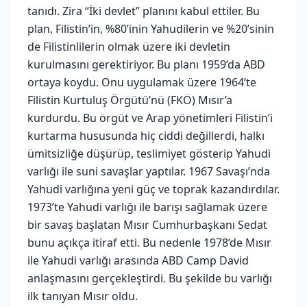
tanıdı. Zira “İki devlet” planını kabul ettiler. Bu
plan, Filistin’in, %80’inin Yahudilerin ve %20’sinin
de Filistinlilerin olmak üzere iki devletin
kurulmasını gerektiriyor. Bu planı 1959’da ABD
ortaya koydu. Onu uygulamak üzere 1964’te
Filistin Kurtuluş Örgütü’nü (FKÖ) Mısır’a
kurdurdu. Bu örgüt ve Arap yönetimleri Filistin’i
kurtarma hususunda hiç ciddi değillerdi, halkı
ümitsizliğe düşürüp, teslimiyet gösterip Yahudi
varlığı ile suni savaşlar yaptılar. 1967 Savaşı’nda
Yahudi varlığına yeni güç ve toprak kazandırdılar.
1973’te Yahudi varlığı ile barışı sağlamak üzere
bir savaş başlatan Mısır Cumhurbaşkanı Sedat
bunu açıkça itiraf etti. Bu nedenle 1978’de Mısır
ile Yahudi varlığı arasında ABD Camp David
anlaşmasını gerçekleştirdi. Bu şekilde bu varlığı
ilk tanıyan Mısır oldu.