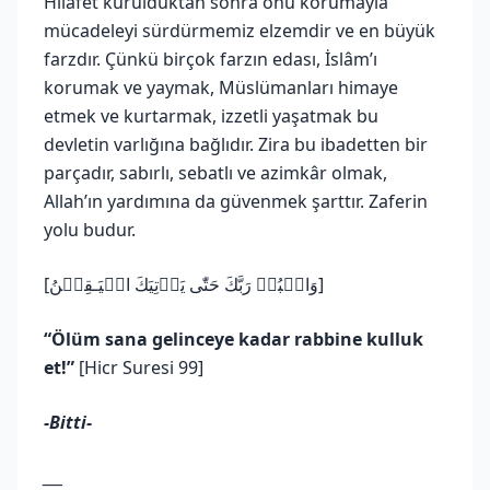
Hilâfet kurulduktan sonra onu korumayla
mücadeleyi sürdürmemiz elzemdir ve en büyük
farzdır. Çünkü birçok farzın edası, İslâm’ı
korumak ve yaymak, Müslümanları himaye
etmek ve kurtarmak, izzetli yaşatmak bu
devletin varlığına bağlıdır. Zira bu ibadetten bir
parçadır, sabırlı, sebatlı ve azimkâr olmak,
Allah’ın yardımına da güvenmek şarttır. Zaferin
yolu budur.
[وَاعۡبُدۡ رَبَّكَ حَتّٰى يَاۡتِيَكَ الۡيَـقِيۡنُ]
“Ölüm sana gelinceye kadar rabbine kulluk
et!”
[Hicr Suresi 99]
-Bitti-
___