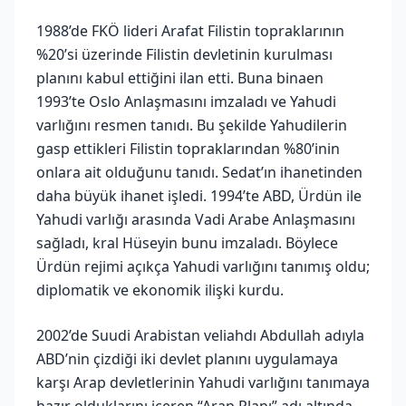
1988’de FKÖ lideri Arafat Filistin topraklarının
%20’si üzerinde Filistin devletinin kurulması
planını kabul ettiğini ilan etti. Buna binaen
1993’te Oslo Anlaşmasını imzaladı ve Yahudi
varlığını resmen tanıdı. Bu şekilde Yahudilerin
gasp ettikleri Filistin topraklarından %80’inin
onlara ait olduğunu tanıdı. Sedat’ın ihanetinden
daha büyük ihanet işledi. 1994’te ABD, Ürdün ile
Yahudi varlığı arasında Vadi Arabe Anlaşmasını
sağladı, kral Hüseyin bunu imzaladı. Böylece
Ürdün rejimi açıkça Yahudi varlığını tanımış oldu;
diplomatik ve ekonomik ilişki kurdu.
2002’de Suudi Arabistan veliahdı Abdullah adıyla
ABD’nin çizdiği iki devlet planını uygulamaya
karşı Arap devletlerinin Yahudi varlığını tanımaya
hazır olduklarını içeren “Arap Planı” adı altında