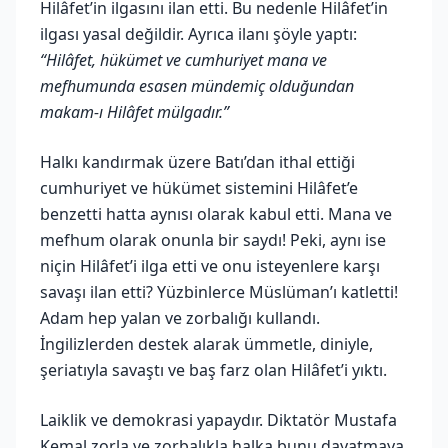
Hilâfet’in ilgasını ilan etti. Bu nedenle Hilâfet’in
ilgası yasal değildir. Ayrıca ilanı şöyle yaptı:
“Hilâfet, hükümet ve cumhuriyet mana ve
mefhumunda esasen mündemiç olduğundan
makam-ı Hilâfet mülgadır.”
Halkı kandırmak üzere Batı’dan ithal ettiği
cumhuriyet ve hükümet sistemini Hilâfet’e
benzetti hatta aynısı olarak kabul etti. Mana ve
mefhum olarak onunla bir saydı! Peki, aynı ise
niçin Hilâfet’i ilga etti ve onu isteyenlere karşı
savaşı ilan etti? Yüzbinlerce Müslüman’ı katletti!
Adam hep yalan ve zorbalığı kullandı.
İngilizlerden destek alarak ümmetle, diniyle,
şeriatıyla savaştı ve baş farz olan Hilâfet’i yıktı.
Laiklik ve demokrasi yapaydır. Diktatör Mustafa
Kemal zorla ve zorbalıkla halka bunu dayatmaya