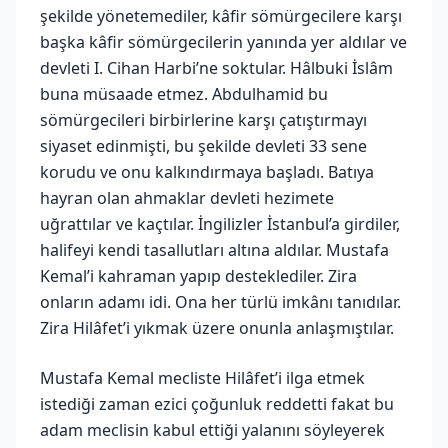
şekilde yönetemediler, kâfir sömürgecilere karşı
başka kâfir sömürgecilerin yanında yer aldılar ve
devleti I. Cihan Harbi’ne soktular. Hâlbuki İslâm
buna müsaade etmez. Abdulhamid bu
sömürgecileri birbirlerine karşı çatıştırmayı
siyaset edinmişti, bu şekilde devleti 33 sene
korudu ve onu kalkındırmaya başladı. Batıya
hayran olan ahmaklar devleti hezimete
uğrattılar ve kaçtılar. İngilizler İstanbul’a girdiler,
halifeyi kendi tasallutları altına aldılar. Mustafa
Kemal’i kahraman yapıp desteklediler. Zira
onların adamı idi. Ona her türlü imkânı tanıdılar.
Zira Hilâfet’i yıkmak üzere onunla anlaşmıştılar.
Mustafa Kemal mecliste Hilâfet’i ilga etmek
istediği zaman ezici çoğunluk reddetti fakat bu
adam meclisin kabul ettiği yalanını söyleyerek