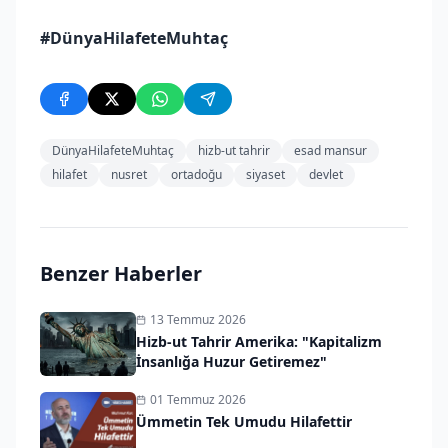
#DünyaHilafeteMuhtaç
DünyaHilafeteMuhtaç
hizb-ut tahrir
esad mansur
hilafet
nusret
ortadoğu
siyaset
devlet
Benzer Haberler
13 Temmuz 2026
Hizb-ut Tahrir Amerika: "Kapitalizm
İnsanlığa Huzur Getiremez"
01 Temmuz 2026
Ümmetin Tek Umudu Hilafettir