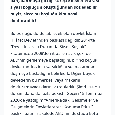
parçalanmaya gittiği süreçte devletlerarası
siyasi boşluğun oluştuğundan söz edebilir
miyiz, sizce bu boşluğu kim nasıl
doldurabilir?
Bu boşluğu doldurabilecek olan devlet İslâm
Hilâfet Devleti’nden başkası değildir. 2014’te
“Devletlerarası Durumda Siyasi Boşluk”
kitabımızda 2008’den itibaren açık şekilde
ABD’nin gerilemeye başladığını, birinci büyük
devlet merkezinin sarsıldığını ve makamdan
düşmeye başladığını belirledik. Diğer büyük
devletlerin bu merkezi veya makamı
dolduramayacaklarını vurguladık. Şimdi ise bu
durum daha da fazla pekişti. Geçen 15 Temmuz
2020’de yazdığım “Amerika’daki Gelişmeler ve
Gelişmelerin Devletlerarası Konuma Etkisi”
başlıklı uzun makalede ABD’nin düştüğü kötü