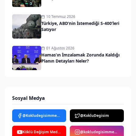
10 Temmuz 2026
Türkiye, ABD’nin İstemediği S-400’leri
Satıyor
01 Ağustos 2026
Hamas’ın İmzalamak Zorunda Kaldığı
Planın Detayları Neler?
Sosyal Medya
@Kokludegisimmedya
@KokluDegisim
Köklü Değişim Medya
@kokludegisimmedya