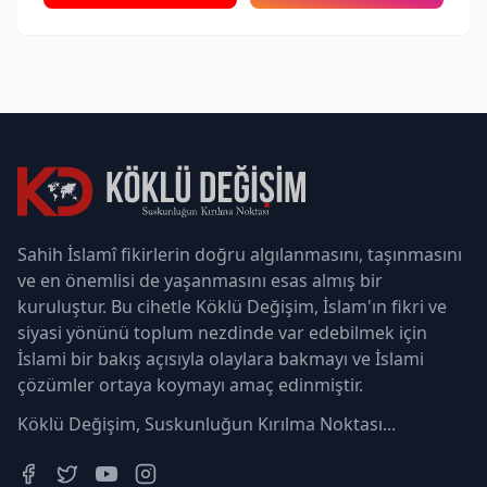
Sahih İslamî fikirlerin doğru algılanmasını, taşınmasını
ve en önemlisi de yaşanmasını esas almış bir
kuruluştur. Bu cihetle Köklü Değişim, İslam'ın fikri ve
siyasi yönünü toplum nezdinde var edebilmek için
İslami bir bakış açısıyla olaylara bakmayı ve İslami
çözümler ortaya koymayı amaç edinmiştir.
Köklü Değişim, Suskunluğun Kırılma Noktası...