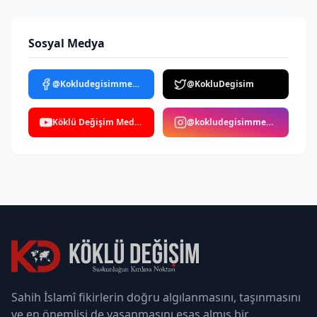
Sosyal Medya
@Kokludegisimmedya
@KokluDegisim
Köklü Değişim Medya
@kokludegisimmedya
Sahih İslamî fikirlerin doğru algılanmasını, taşınmasını
ve en önemlisi de yaşanmasını esas almış bir