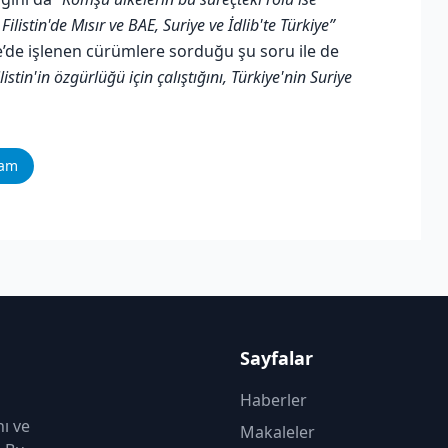
istin'de Mısır ve BAE, Suriye ve İdlib'te Türkiye”
iye’de işlenen cürümlere sorduğu şu soru ile de
stin'in özgürlüğü için çalıştığını, Türkiye'nin Suriye
ram
Sayfalar
Haberler
nı ve
Makaleler