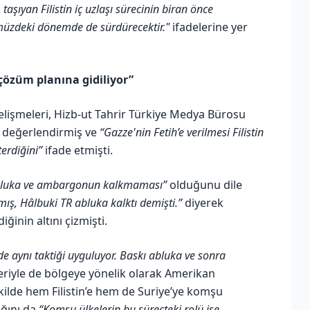
şıyan Filistin iç uzlaşı sürecinin biran önce
müzdeki dönemde de sürdürecektir."
ifadelerine yer
 çözüm planına gidiliyor”
gelişmeleri, Hizb-ut Tahrir Türkiye Medya Bürosu
 değerlendirmiş ve
“Gazze'nin Fetih’e verilmesi Filistin
erdiğini”
ifade etmişti.
abluka ve ambargonun kalkmaması”
olduğunu dile
ış, Hâlbuki TR abluka kalktı demişti.”
diyerek
ğinin altını çizmişti.
de aynı taktiği uyguluyor. Baskı abluka ve sonra
eriyle de bölgeye yönelik olarak Amerikan
 şekilde hem Filistin’e hem de Suriye’ye komşu
ığını da
“Komşu ülkelerin bu süreçteki rolü ise