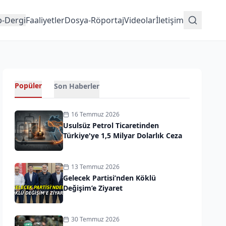
p-Dergi
Faaliyetler
Dosya-Röportaj
Videolar
İletişim
Popüler
Son Haberler
16 Temmuz 2026
Usulsüz Petrol Ticaretinden
Türkiye'ye 1,5 Milyar Dolarlık Ceza
13 Temmuz 2026
Gelecek Partisi’nden Köklü
Değişim’e Ziyaret
30 Temmuz 2026