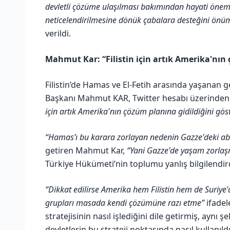
devletli çözüme ulaşılması bakımından hayati önem ta
neticelendirilmesine dönük çabalara desteğini önü
verildi.
Mahmut Kar: “Filistin için artık Amerika'nın
Filistin’de Hamas ve El-Fetih arasında yaşanan 
Başkanı Mahmut KAR, Twitter hesabı üzerinden
için artık Amerika'nın çözüm planına gidildiğini göst
“Hamas’ı bu karara zorlayan nedenin Gazze'deki 
getiren Mahmut Kar,
“Yani Gazze'de yaşam zorlaşm
Türkiye Hükümeti’nin toplumu yanlış bilgilendirdi
“Dikkat edilirse Amerika hem Filistin hem de Suriye'
grupları masada kendi çözümüne razı etme”
ifadel
stratejisinin nasıl işlediğini dile getirmiş, aynı
devletlerin bu strateji noktasında nasıl kullanıld