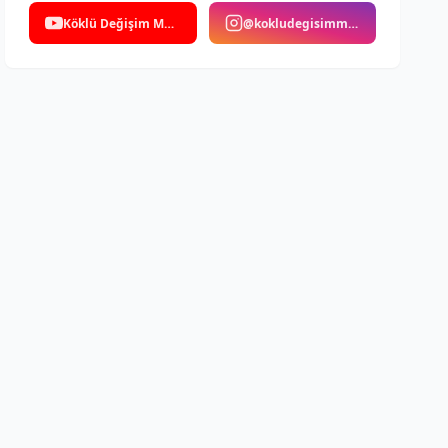
Köklü Değişim Medya
@kokludegisimmedya