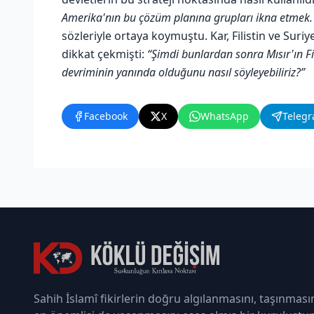
Amerika'nın bu çözüm planına grupları ikna etmek. Fil
sözleriyle ortaya koymuştu. Kar, Filistin ve Sur
dikkat çekmişti:
“Şimdi bunlardan sonra Mısır'ın Fili
devriminin yanında olduğunu nasıl söyleyebiliriz?”
Facebook
X
WhatsApp
Teleg
Sahih İslamî fikirlerin doğru algılanmasını, taşınması