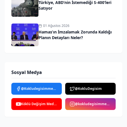
Türkiye, ABD’nin İstemediği S-400’leri
Satıyor
01 Ağustos 2026
Hamas’ın İmzalamak Zorunda Kaldığı
Planın Detayları Neler?
Sosyal Medya
@Kokludegisimmedya
@KokluDegisim
Köklü Değişim Medya
@kokludegisimmedya