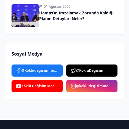
01 Ağustos 2026
Hamas’ın İmzalamak Zorunda Kaldığı
Planın Detayları Neler?
Sosyal Medya
@Kokludegisimmedya
@KokluDegisim
Köklü Değişim Medya
@kokludegisimmedya