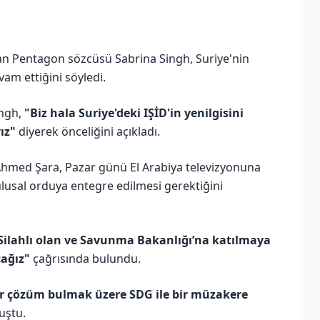
nan Pentagon sözcüsü Sabrina Singh, Suriye'nin
m ettiğini söyledi.
ingh,
"Biz hala Suriye'deki IŞİD'in yenilgisini
ız"
diyerek önceliğini açıkladı.
ri Ahmed Şara, Pazar günü El Arabiya televizyonuna
ulusal orduya entegre edilmesi gerektiğini
. Silahlı olan ve Savunma Bakanlığı’na katılmaya
cağız"
çağrısında bulundu.
bir çözüm bulmak üzere SDG ile bir müzakere
uştu.