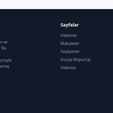
Sayfalar
Haberler
nı ve
Makaleler
. Bu
Faaliyetler
Dosya-Röportaj
çısıyla
 amaç
Videolar