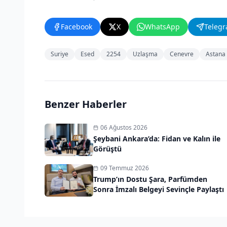
Facebook
X
WhatsApp
Teleg
Suriye
Esed
2254
Uzlaşma
Cenevre
Astana
Benzer Haberler
06 Ağustos 2026
Şeybani Ankara’da: Fidan ve Kalın ile
Görüştü
09 Temmuz 2026
Trump’ın Dostu Şara, Parfümden
Sonra İmzalı Belgeyi Sevinçle Paylaştı