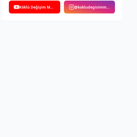
Köklü Değişim Medya
@kokludegisimmedya