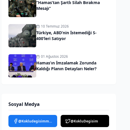
“Hamas’tan Şartlı Silah Bırakma
Mesajı”
10 Temmuz 2026
Türkiye, ABD’nin İstemediği S-
400’leri Satıyor
01 Ağustos 2026
Hamas’ın İmzalamak Zorunda
Kaldığı Planın Detayları Neler?
Sosyal Medya
@Kokludegisimmedya
@KokluDegisim