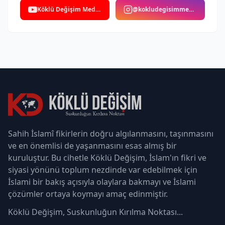
Köklü Değişim Medya
@kokludegisimmedya
Sahih İslamî fikirlerin doğru algılanmasını, taşınmasını
ve en önemlisi de yaşanmasını esas almış bir
kuruluştur. Bu cihetle Köklü Değişim, İslam'ın fikri ve
siyasi yönünü toplum nezdinde var edebilmek için
İslami bir bakış açısıyla olaylara bakmayı ve İslami
çözümler ortaya koymayı amaç edinmiştir.
Köklü Değişim, Suskunluğun Kırılma Noktası...