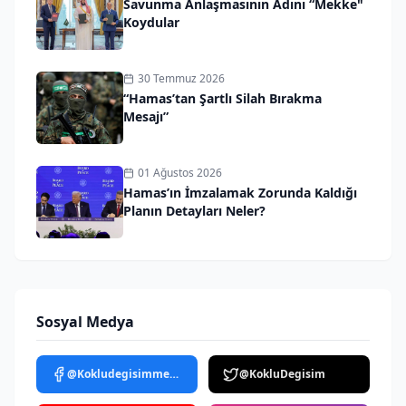
Savunma Anlaşmasının Adını “Mekke"
Koydular
30 Temmuz 2026
“Hamas’tan Şartlı Silah Bırakma
Mesajı”
01 Ağustos 2026
Hamas’ın İmzalamak Zorunda Kaldığı
Planın Detayları Neler?
Sosyal Medya
@Kokludegisimmedya
@KokluDegisim