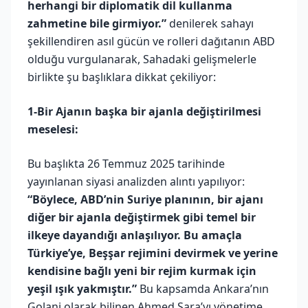
herhangi bir diplomatik dil kullanma
zahmetine bile girmiyor.”
denilerek sahayı
şekillendiren asıl gücün ve rolleri dağıtanın ABD
olduğu vurgulanarak, Sahadaki gelişmelerle
birlikte şu başlıklara dikkat çekiliyor:
1-Bir Ajanın başka bir ajanla değiştirilmesi
meselesi:
Bu başlıkta 26 Temmuz 2025 tarihinde
yayınlanan siyasi analizden alıntı yapılıyor:
“Böylece, ABD’nin Suriye planının, bir ajanı
diğer bir ajanla değiştirmek gibi temel bir
ilkeye dayandığı anlaşılıyor. Bu amaçla
Türkiye’ye, Beşşar rejimini devirmek ve yerine
kendisine bağlı yeni bir rejim kurmak için
yeşil ışık yakmıştır.”
Bu kapsamda Ankara’nın
Golani olarak bilinen Ahmed Şara’yı yönetime