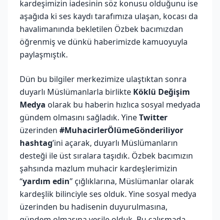
kardeşimizin iadesinin söz konusu olduğunu ise
aşağıda ki ses kaydı tarafımıza ulaşan, kocası da
havalimanında bekletilen Özbek bacımızdan
öğrenmiş ve dünkü haberimizde kamuoyuyla
paylaşmıştık.
Dün bu bilgiler merkezimize ulaştıktan sonra
duyarlı Müslümanlarla birlikte
Köklü Değişim
Medya
olarak bu haberin hızlıca sosyal medyada
gündem olmasını sağladık. Yine
Twitter
üzerinden
#MuhacirlerÖlümeGönderiliyor
hashtag
’ini açarak, duyarlı Müslümanların
desteği ile üst sıralara taşıdık. Özbek bacımızın
şahsında mazlum muhacir kardeşlerimizin
“
yardım edin
” çığlıklarına, Müslümanlar olarak
kardeşlik bilinciyle ses olduk. Yine sosyal medya
üzerinden bu hadisenin duyurulmasına,
gündem olmasına vesile olduk. Bu çalışmada