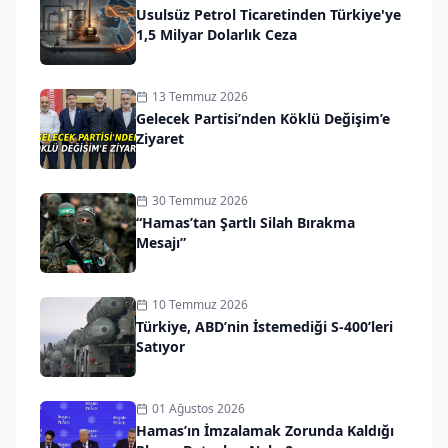
Usulsüz Petrol Ticaretinden Türkiye'ye
1,5 Milyar Dolarlık Ceza
13 Temmuz 2026
Gelecek Partisi’nden Köklü Değişim’e
Ziyaret
30 Temmuz 2026
“Hamas’tan Şartlı Silah Bırakma
Mesajı”
10 Temmuz 2026
Türkiye, ABD’nin İstemediği S-400’leri
Satıyor
01 Ağustos 2026
Hamas’ın İmzalamak Zorunda Kaldığı