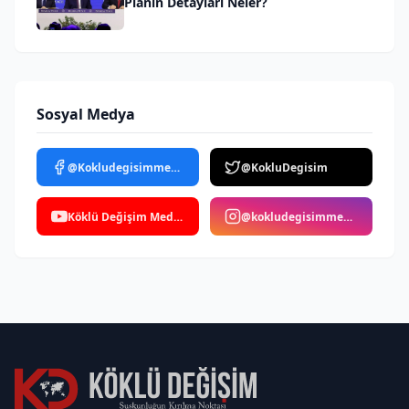
Planın Detayları Neler?
Sosyal Medya
@Kokludegisimmedya
@KokluDegisim
Köklü Değişim Medya
@kokludegisimmedya