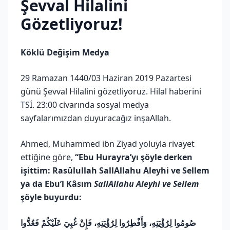
Şevval Hilalini
Gözetliyoruz!
Köklü Değişim Medya
29 Ramazan 1440/03 Haziran 2019 Pazartesi
günü Şevval Hilalini gözetliyoruz. Hilal haberini
TSİ. 23:00 civarında sosyal medya
sayfalarımızdan duyuracağız inşaAllah.
Ahmed, Muhammed ibn Ziyad yoluyla rivayet
ettiğine göre,
“Ebu Hurayra’yı şöyle derken
işittim: Rasûlullah SallAllahu Aleyhi ve Sellem
ya da Ebu’l Kâsım
SallAllahu Aleyhi ve Sellem
şöyle buyurdu:
صُومُوا لِرُؤْيَتِهِ، وَأَفْطِرُوا لِرُؤْيَتِهِ، فَإِنْ غُبِيَ عَلَيْكُمْ فَعُدُّوا