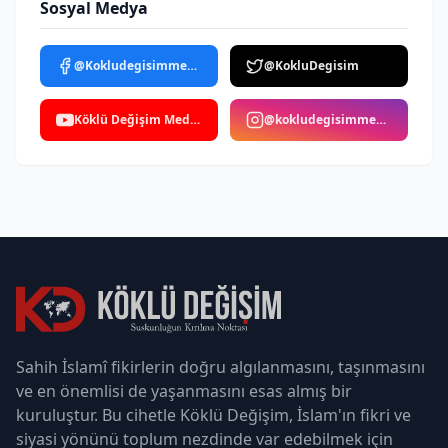
Sosyal Medya
@Kokludegisimmedya
@KokluDegisim
Köklü Değişim Medya
@kokludegisimmedya
Sahih İslamî fikirlerin doğru algılanmasını, taşınmasını
ve en önemlisi de yaşanmasını esas almış bir
kuruluştur. Bu cihetle Köklü Değişim, İslam'ın fikri ve
siyasi yönünü toplum nezdinde var edebilmek için