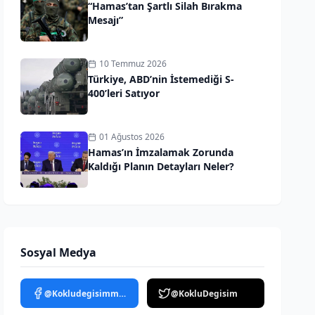
“Hamas’tan Şartlı Silah Bırakma
Mesajı”
10 Temmuz 2026
Türkiye, ABD’nin İstemediği S-
400’leri Satıyor
01 Ağustos 2026
Hamas’ın İmzalamak Zorunda
Kaldığı Planın Detayları Neler?
Sosyal Medya
@Kokludegisimmedya
@KokluDegisim