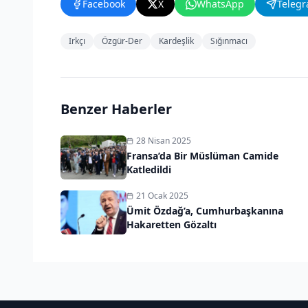
Facebook
X
WhatsApp
Teleg
Irkçı
Özgür-Der
Kardeşlik
Sığınmacı
Benzer Haberler
28 Nisan 2025
Fransa’da Bir Müslüman Camide
Katledildi
21 Ocak 2025
Ümit Özdağ’a, Cumhurbaşkanına
Hakaretten Gözaltı