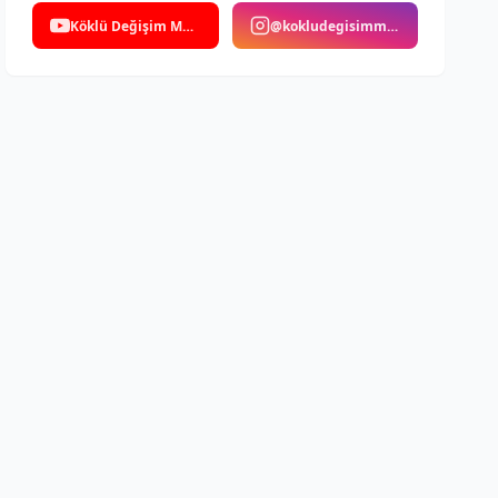
Köklü Değişim Medya
@kokludegisimmedya