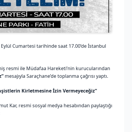
ylül Cumartesi tarihinde saat 17.00’de İstanbul
lmiş resmi ile Müdafaa Hareketi’nin kurucularından
z”
mesajıyla Saraçhane’de toplanma çağrısı yaptı.
şistlerin Kirletmesine İzin Vermeyeceğiz”
t Kar, resmi sosyal medya hesabından paylaştığı
: