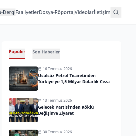
p-Dergi
Faaliyetler
Dosya-Röportaj
Videolar
İletişim
Popüler
Son Haberler
16 Temmuz 2026
Usulsüz Petrol Ticaretinden
Türkiye'ye 1,5 Milyar Dolarlık Ceza
13 Temmuz 2026
Gelecek Partisi’nden Köklü
Değişim’e Ziyaret
30 Temmuz 2026