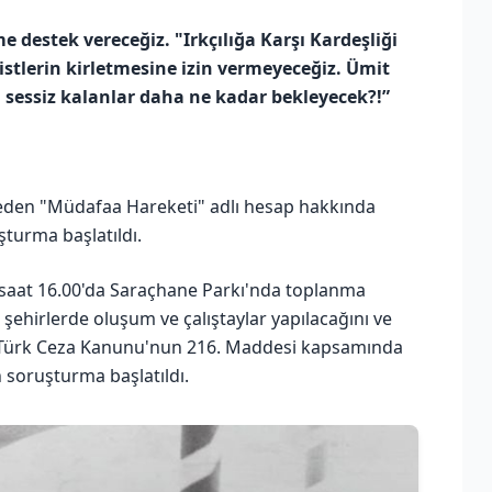
e destek vereceğiz.
"Irkçılığa Karşı Kardeşliği
şistlerin kirletmesine izin vermeyeceğiz. Ümit
 sessiz kalanlar daha ne kadar bekleyecek?!”
k eden "Müdafaa Hareketi" adlı hesap hakkında
şturma başlatıldı.
 saat 16.00'da Saraçhane Parkı'nda toplanma
 şehirlerde oluşum ve çalıştaylar yapılacağını ve
li Türk Ceza Kanunu'nun 216. Maddesi kapsamında
 soruşturma başlatıldı.