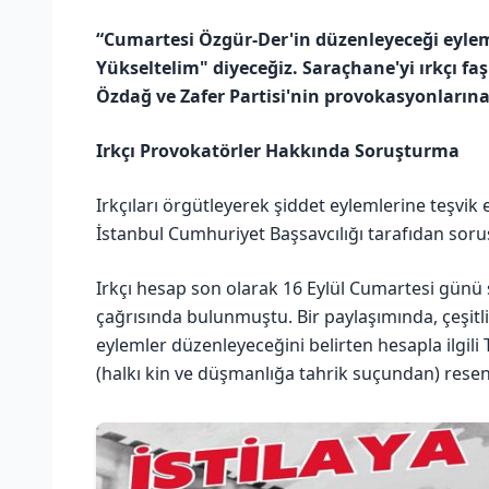
“Cumartesi Özgür-Der'in düzenleyeceği eylem
Yükseltelim"
diyeceğiz. Saraçhane'yi ırkçı fa
Özdağ ve Zafer Partisi'nin provokasyonlarına
Irkçı Provokatörler Hakkında Soruşturma
Irkçıları örgütleyerek şiddet eylemlerine teşvi
İstanbul Cumhuriyet Başsavcılığı tarafıdan soru
Irkçı hesap son olarak 16 Eylül Cumartesi günü
çağrısında bulunmuştu. Bir paylaşımında, çeşitli
eylemler düzenleyeceğini belirten hesapla ilgi
(halkı kin ve düşmanlığa tahrik suçundan) resen