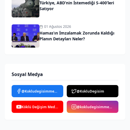
Türkiye, ABD’nin İstemediği S-400’leri
Satıyor
01 Ağustos 2026
Hamas’ın İmzalamak Zorunda Kaldığı
Planın Detayları Neler?
Sosyal Medya
@Kokludegisimmedya
@KokluDegisim
Köklü Değişim Medya
@kokludegisimmedya