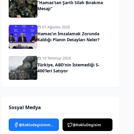
“Hamas’tan Şartlı Silah Bırakma
Mesajı”
01 Ağustos 2026
Hamas’ın İmzalamak Zorunda
Kaldığı Planın Detayları Neler?
10 Temmuz 2026
Türkiye, ABD’nin İstemediği S-
400’leri Satıyor
Sosyal Medya
@Kokludegisimmedya
@KokluDegisim