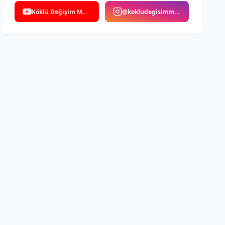
Köklü Değişim Medya
@kokludegisimmedya