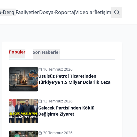
p-Dergi
Faaliyetler
Dosya-Röportaj
Videolar
İletişim
Popüler
Son Haberler
16 Temmuz 2026
Usulsüz Petrol Ticaretinden
Türkiye'ye 1,5 Milyar Dolarlık Ceza
13 Temmuz 2026
Gelecek Partisi’nden Köklü
Değişim’e Ziyaret
30 Temmuz 2026