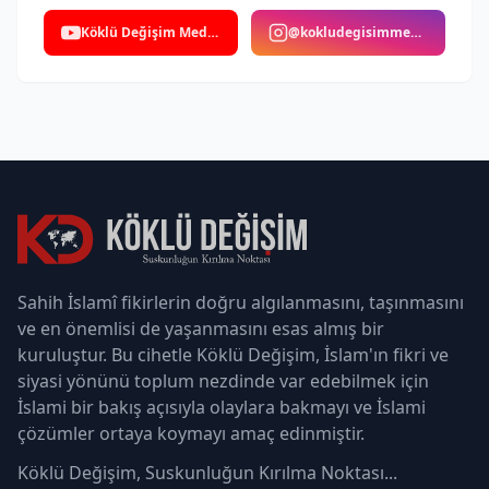
Köklü Değişim Medya
@kokludegisimmedya
Sahih İslamî fikirlerin doğru algılanmasını, taşınmasını
ve en önemlisi de yaşanmasını esas almış bir
kuruluştur. Bu cihetle Köklü Değişim, İslam'ın fikri ve
siyasi yönünü toplum nezdinde var edebilmek için
İslami bir bakış açısıyla olaylara bakmayı ve İslami
çözümler ortaya koymayı amaç edinmiştir.
Köklü Değişim, Suskunluğun Kırılma Noktası...