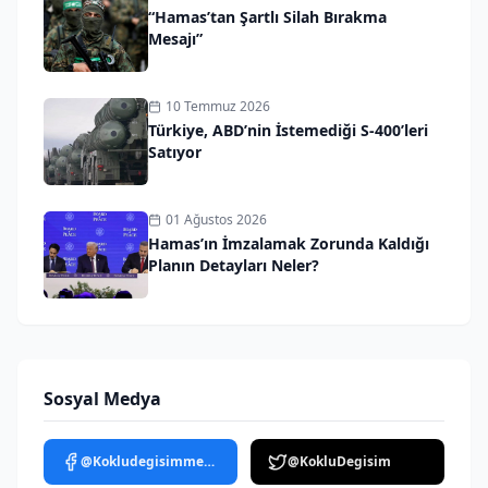
“Hamas’tan Şartlı Silah Bırakma
Mesajı”
10 Temmuz 2026
Türkiye, ABD’nin İstemediği S-400’leri
Satıyor
01 Ağustos 2026
Hamas’ın İmzalamak Zorunda Kaldığı
Planın Detayları Neler?
Sosyal Medya
@Kokludegisimmedya
@KokluDegisim